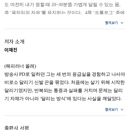
4장. 페이스 ‘유지’ 보다 ‘조율’
도 여전히 내가 원할 때 20~30분쯤 가볍게 달릴 수 있는 몸,
5장. 러닝 통증의 올바른 이해
즉 ‘움직임의 자유’를 유지하는 것이다. _4쪽 ‘프롤로그’ 중에
6장. 달리지 않는 시간의 힘: 회복의 프로세스
7장. 트레드밀? 야외러닝? 정교한 러닝 설계법
서
8장. 발과 지갑을 지키는 러닝화 선택의 기술
9장. 더하기보다 빼기, 똑똑한 장비 미니멀리즘
달리기의 리듬은 단순히 발 구름의 박자가 아니다. 신경과학
저자 소개
자들은 인간의 뇌가 ‘리듬 생명체Rhythmic Being’라고 말한
Part 4. 과학이 증명하는 느림의 기적
이재진
1장. 대사 유연성: 100세 러너의 비밀
다. 심장 박동, 호흡, 뇌파. 이 주기들이 일정할 때, 신체는 에
2장. 심장, 가장 정직한 근육의 성장 공식
너지를 가장 효율적으로 쓴다. 반대로 불규칙한 리듬은 피로
3장. 몸속의 고속도로, 혈류 네트워크를 재건하는 법
(해피러너 올레)
와 스트레스를 만든다. 슬로 조깅은 이런 내부 리듬을 다시
4장. 멈춤의 과학: 몸이 강해지는 시간
방송사 PD로 일하던 그는 세 번의 응급실을 경험하고 나서야
정렬시킨다. 일정한 보폭과 호흡이 뇌의 알파파를 안정화하
5장. 무너지지 않는 관절 설계법
비로소 달리기 신발 끈을 묶었다. 처음에는 살기 위해 시작한
6장. 7년의 증명, 감기를 이기는 몸의 비밀
고, 스트레스 호르몬인 코르티솔을 낮춘다. 몸이 리듬을 찾으
7장. 노화의 속도를 늦추는 법, 장수 유전자를 깨우다
달리기였지만, 반복되는 통증과 실패를 거치며 문제는 달리
면, 마음도 제자리를 찾는다. _29쪽 '100년의 삶, 슬로 조깅으
8장. 몸의 스위치를 끄는 법, 자율신경의 재조정
기 자체가 아니라 ‘달리는 방식’에 있다는 사실을 깨달았다.
로 리듬을 되찾는 법' 중에서
속도를 버리자 달리기가 달라졌고, 그 후 13년 동안 하루도
Part 5. 흔들림 없이 평생 이어가는 매일 러닝 습관
빠짐없이 10km를 달리며 느리게 달리는 것이 더 오래, 더 멀
1장. 결심 대신 설계를, 의지 대신 습관을
실제로 세계 곳곳에서 느린 달리기가 유행처럼 번지고 있다.
2장. 아침vs저녁: 당신의 몸이 답해준다
리 가는 길임을 몸으로 증명해 왔다.
일본에선 ‘니코니코 페이스(웃을 수 있는 속도)’라는 말이 널
출판사 서평
3장. 달리기를 자동화하는 환경 설계법