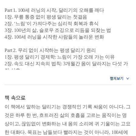
스포츠 과학계에서도 주목받고 있는 방식이다. 22만 유튜버
이자 베스트셀러 작가인 저자는 13년 동안 달리며 얻은 깨달
Part 1. 100세 러닝의 시작, 달리기의 오해를 깨다
1장. 무릎 통증 없이 평생 달리는 첫걸음
음을 통해, 무릎 통증 없이 시작하는 첫걸음부터 호흡, 보폭,
2장. ‘느림’이 가져다주는 심리적 회복과 휴식
착지, 회복, 습관 설계까지 평생 달리기를 위한 전 과정을
3장. 100년의 삶, 슬로우 조깅으로 리듬을 되찾는 법
《100세 러닝》 한 권으로 엮었다. 이 책을 다 읽고 나면 '나도
4장. 100세 러닝을 시작한 사람들의 놀라운 변화
달릴 수 있는 사람이구나'라는 자신감을 가지게 될 것이다.
Part 2. 무리 없이 시작하는 평생 달리기 원리
1장. 평생 달리기 경제학: 느림이 가장 오래 가는 이유
2장. 속도 대신 지속의 법칙: 3개월간 몸이 달라지는 다섯 가
지 신호
3장. 세계가 택한 생존 전략: 존2 러닝의 확산과 과학적 근거
4장. 가장 안전한 첫걸음: 걷기와 조깅을 오가는 런-워크 기법
5장. 느림의 용기
책 속으로
6장. 알아두면 쉬워지는 슬로우 조깅 핵심용어들
이 책에서 말하는 달리기는 경쟁적인 기록 싸움이 아니다. 그
Part 3. 100세까지 통증 없이 달리는 실전 기술
것은 하루 한 번, 흐트러진 삶의 호흡을 고르는 움직이는 명
1장. 속도는 따라올 뿐, 호흡으로 달리는 법
2장. 리듬이 먼저, 보폭은 다음
상이고, 끊임없이 변화하는 내 몸의 소리에 귀 기울이는 고요
3장. 좋은 자세는 ‘만드는’ 것이 아니라 ‘덜어내는’ 것
한 대화다. 목표는 남들보다 빨라지는 것이 아니라, 100세에