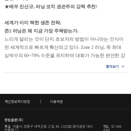
현재 유튜브 채널 〈마라닉 TV〉를 운영하며 22만 구독자와
리 알려진 표현으로 자리 잡았고, 영국에서 시작한 파크런은
4장. 나는 달리는 사람이다: 정체성이 습관을 완성하는 법
★배우 진선규, 러닝 코치 권은주의 강력 추천!
함께 러닝 정보를 나누고 있다. ‘마라톤을 피크닉처럼’이라는
5장. 뇌를 달래는 기술, 심리적 페이스 슬라이딩
주말 아침 5km의 개방된 공원을 러너들의 놀이터로 바꿔 놓
철학 아래, 전국 러닝 커뮤니티 ‘마피아런’(회원 1.8만)을 이
6장. 권태의 강을 건너는 법, 루틴에 리듬을 더하라
았다. 목표는 기록이 아니라 ‘함께 완주’이다.
세계가 이미 택한 생존 전략,
7장. 에너지 설계의 기술: 지치지 않는 사람들의 비밀
끌며 누구나 무리 없이 오래 달릴 수 있는 러닝 문화를 만들
걷거나, 천천히 달리거나, 중간에 서서 사진을 찍어도 아무도
8장. 나를 읽는 시간: 기록으로 습관을 완성하다
존2 러닝은 왜 지금 가장 주목받는가.
고 있다. 《100세 러닝》은 그가 쌓아온 13년의 실천과 러닝
눈치 주지 않는 분위기다. 북미와 유럽의 운동 커뮤니티에서
9장. 365일 달리는 사람들의 날씨 대응 매뉴얼
느리게 달리는 것이 단지 초보자의 방법이 아니라는 인식이
철학, 그리고 과학적 근거를 집대성한 첫 번째 달리기 실용서
10장. 움직이는 뇌, 고요한 생각: 달리기가 창의성을 깨우는
는 최대 심박수의 약 60~70% 구간을 달리는 방식인 ‘존2’라
전 세계적으로 빠르게 확산되고 있다. Zone 2 러닝, 즉 최대
원리
다.
는 말이 낯설지 않다. _50쪽 '세계가 택한 생존 전략: 존2 러닝
심박수의 60~70% 수준을 유지하며 대화가 가능한 편안한 강
의 확산과 과학적 근거' 중에서
Part 6. 노화와 삶의 변수를 이기는 평생 러닝 전략
도로 달리는 이 방식은, 오랫동안 엘리트 선수들의 훈련 원칙
https://www.youtube.com/@maranic_tv
유튜브:
1장. 몸의 속도계를 읽는 기술: 평생 엔진 존2 관리법
이었다. 마라톤 세계 기록 보유자들이 주간 훈련량의 80% 이
인스타그램: instagram.com/maranic.tv
2장. 플랜 A/B/C 다이내믹 설계법
러닝의 자세와 착지는 특별한 기술이 아니다. 무릎을 높이 들
상을 이 강도에서 소화한다는 사실이 알려지면서, 일반 러너
3장. 시간과의 전쟁에서 승리하는 법: 30대 러너 생존 전략
거나 팔을 각 잡아 흔드는 동작과는 다르다. 그것은 흐름을
들도 같은 원리를 생활에 적용하기 시작했다.
4장. 40대, 첫 시작의 황금기
방해하지 않는 습관이다. 몸이 앞으로 이어지려는 흐름을 가
5장. 예전 같지 않다고 느낄 때, 50대 러너 생존 지침
그 배경에는 과학적 근거가 있다. 존2 강도에서 우리 몸은 세
개인정보처리방침
이용약관
6장. 인생 후반전의 페이스메이커: 60대, 다시 시작하는 용기
로막지 않고, 불필요한 힘을 덜어내는 습관. 그 습관이 자리
포 속 에너지 발전소인 미토콘드리아의 수와 질을 동시에 늘
7장. AI와 달리기: 100세까지 함께 달리는 디지털 코치
잡으면, 몸은 알아서 가장 효율적인 자세를 찾아낸다. _91쪽
리고, 지방을 주 연료로 쓰는 대사 유연성을 획득한다. 심장
8장. 달리며 여행하기: 공간이 추억이 되는 순간
'좋은 자세는 '만드는' 것이 아니라 '덜어내는 것'‘ 중에서
청림출판(주)
9장. 러닝 커뮤니티의 힘: 함께 더 오래
은 한 번의 펌핑으로 더 많은 혈액을 내보내는 방향으로 성장
주소
서울시 성동구 아차산로 17길 49, 1010호(생각공장 데시
TEL
02-546-
10장. 혼자 달리는 힘: 100세까지 이어지는 지속의 기술
하고, 혈관 내벽에서 산화질소가 분비되어 혈류 환경이 개선
앙플렉스)
4341