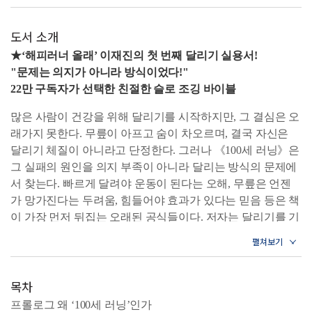
도서 소개
★‘해피러너 올래’ 이재진의 첫 번째 달리기 실용서!
"문제는 의지가 아니라 방식이었다!"
22만 구독자가 선택한 친절한 슬로 조깅 바이블
많은 사람이 건강을 위해 달리기를 시작하지만, 그 결심은 오
래가지 못한다. 무릎이 아프고 숨이 차오르며, 결국 자신은
달리기 체질이 아니라고 단정한다. 그러나 《100세 러닝》은
그 실패의 원인을 의지 부족이 아니라 달리는 방식의 문제에
서 찾는다. 빠르게 달려야 운동이 된다는 오해, 무릎은 언젠
가 망가진다는 두려움, 힘들어야 효과가 있다는 믿음 등은 책
이 가장 먼저 뒤집는 오래된 공식들이다. 저자는 달리기를 기
록 경쟁이 아니라, 마지막 순간까지 내 두 발로 움직일 수 있
는 자유를 지키는 생활 기술로 다시 정의한다.
이 책의 핵심은 슬로 조깅, 즉 존2(Zone 2) 러닝이다. 최대 심
목차
박수의 60~70%를 유지하며 대화가 가능할 만큼 편안한 속도
로 달리는 저강도 유산소 운동으로, 전 세계 러닝 커뮤니티와
프롤로그 왜 ‘100세 러닝’인가