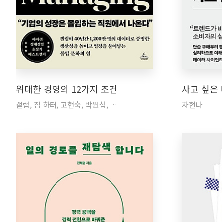
위대한 경영의 12가지 조건
사고 싶은
갤럽, 짐 하터, 고현숙, 박원섭, …
차현나