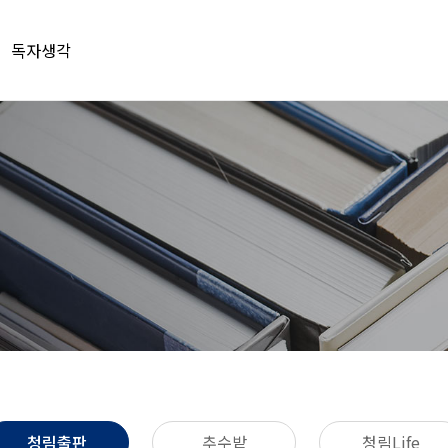
독자생각
청림출판
추수밭
청림Life