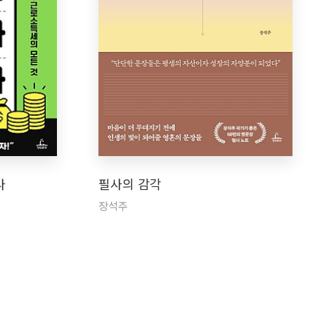
다
필사의 감각
장석주