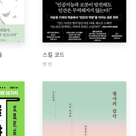
들
스킬 코드
맷 빈