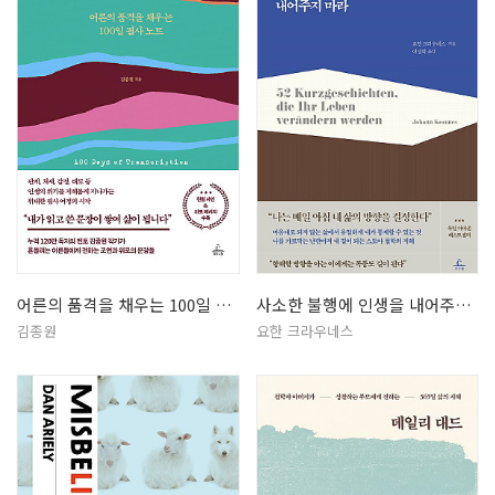
어른의 품격을 채우는 100일 필사 …
사소한 불행에 인생을 내어주지 마라
김종원
요한 크라우네스