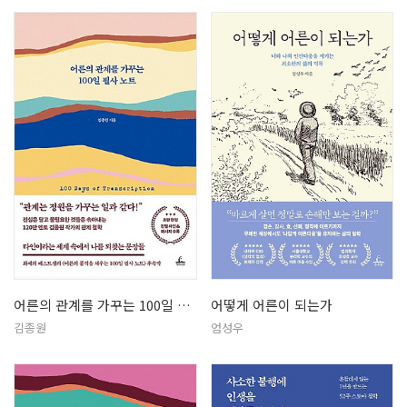
어른의 관계를 가꾸는 100일 필사 …
어떻게 어른이 되는가
김종원
엄성우