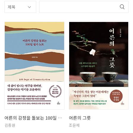
어른의 감정을 돌보는 100일 필사 …
어른의 그릇
김종원
조윤제