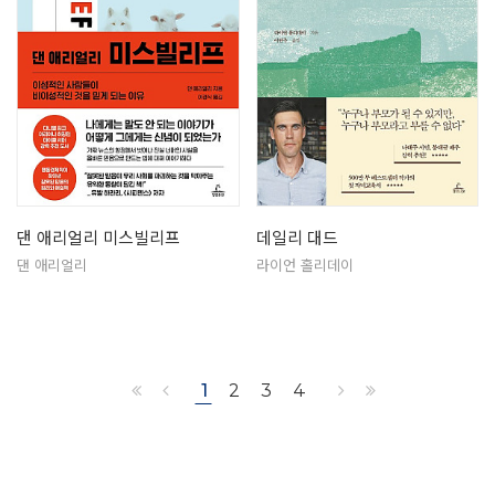
댄 애리얼리 미스빌리프
데일리 대드
댄 애리얼리
라이언 홀리데이
1
2
3
4