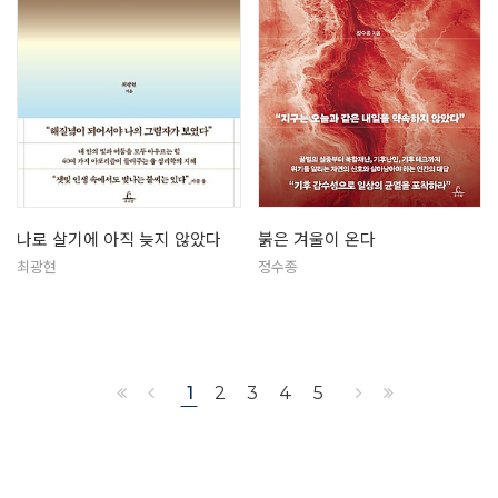
나로 살기에 아직 늦지 않았다
붉은 겨울이 온다
최광현
정수종
1
2
3
4
5