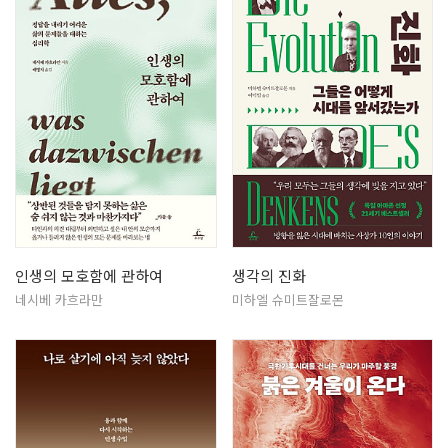
인생의 모호함에 관하여
생각의 진화
네시베 카흐라만
미하엘 슈미트잘로몬