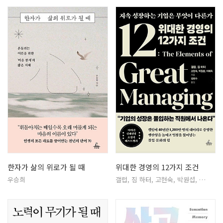
한자가 삶의 위로가 될 때
위대한 경영의 12가지 조건
우승희
갤럽, 짐 하터, 고현숙, 박원섭, …