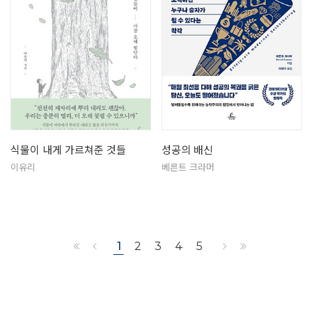
식물이 내게 가르쳐준 것들
성공의 배신
이유리
베른트 크라머
1
2
3
4
5