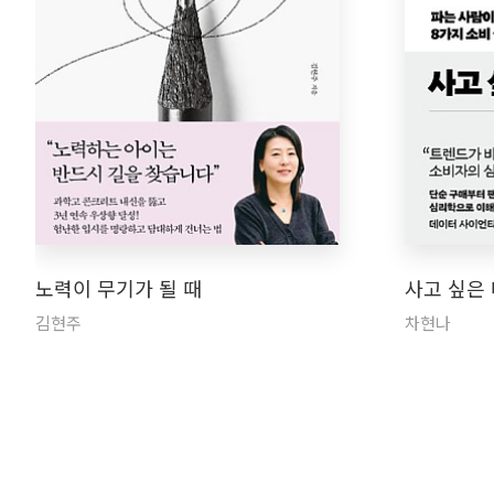
노력이 무기가 될 때
사고 싶은
김현주
차현나