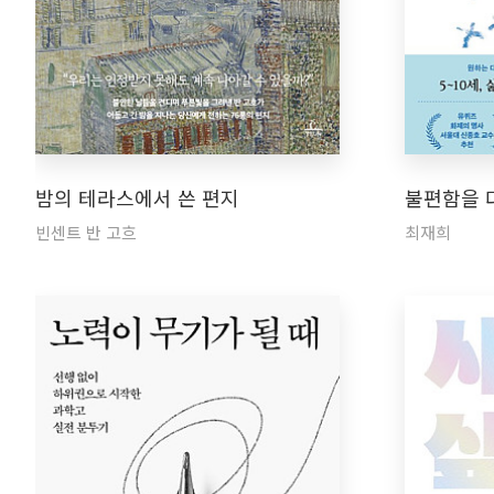
밤의 테라스에서 쓴 편지
불편함을 
빈센트 반 고흐
최재희