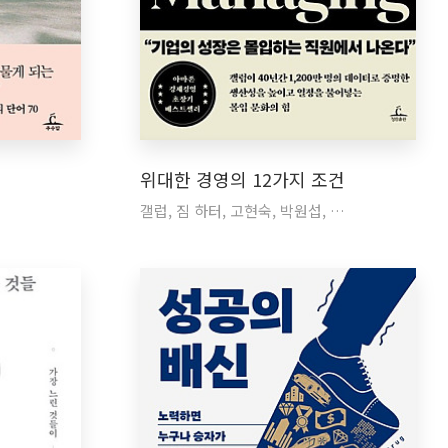
위대한 경영의 12가지 조건
갤럽, 짐 하터, 고현숙, 박원섭, …