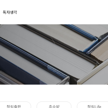
독자생각
청림출판
추수밭
청림Life