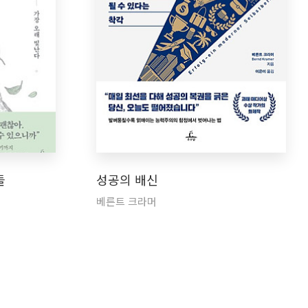
들
성공의 배신
베른트 크라머