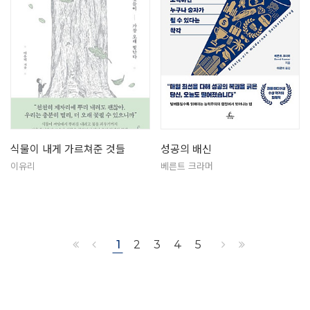
식물이 내게 가르쳐준 것들
성공의 배신
이유리
베른트 크라머
1
2
3
4
5