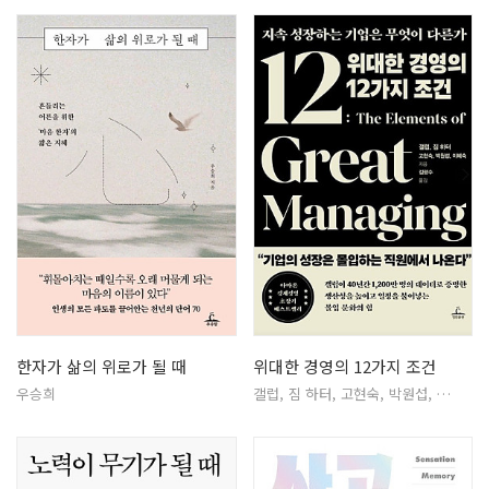
한자가 삶의 위로가 될 때
위대한 경영의 12가지 조건
우승희
갤럽, 짐 하터, 고현숙, 박원섭, …