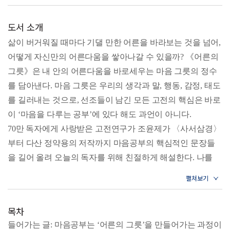
도서 소개
삶이 버거워질 때마다 기댈 만한 어른을 바라보는 것을 넘어,
어떻게 자신만의 어른다움을 쌓아나갈 수 있을까? 《어른의
그릇》은 내 안의 어른다움을 바로세우는 마음 그릇의 정수
를 담아낸다. 마음 그릇은 우리의 생각과 말, 행동, 감정, 태도
를 길러내는 것으로, 선조들이 남긴 모든 고전의 핵심은 바로
이 ‘마음을 다루는 공부’에 있다 해도 과언이 아니다.
70만 독자에게 사랑받은 고전연구가 조윤제가 〈사서삼경〉
부터 다산 정약용의 저작까지 마음공부의 핵심적인 문장들
을 길어 올려 오늘의 독자를 위해 친절하게 해설한다. 나를
바르게 하는 선한 마음을 가꾸고, 해묵은 감정을 씻어내어 새
로운 뜻을 세우며, 세상을 담을 만큼 넉넉한 성품을 기르기까
지 52주간의 여정을 따라가다 보면 어느 순간 내 삶의 ‘격’이
목차
달라져 있음을 느낄 것이다.
들어가는 글: 마음공부는 ‘어른의 그릇’을 만들어가는 과정이