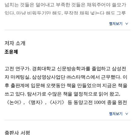
14주 - 남이 보지 않을 때 마음공부가 시작된다
넘치는 것들은 덜어내고 부족한 것들은 채워주어야 쓸모가
15주 - 베어진 나무도 다시 자라날 수 있다
있다. 마냥 비워두기만 해도, 무작정 채워 넣는다 해도 그릇
16주 - 어른은 일의 경중을 구별할 줄 안다
17주 - 변화 속에서도 변치 않는 마음을 지키라
은 그 가치를 쉽게 잃어버린다. 그릇 안에 무엇을 버리고 무
18주 - 배운 사람은 배움을 멈추지 않는다
엇을 담아야 할는지도 전적으로 그 주인에게 달려 있다. 이처
19주 - 마주하는 모든 사람을 나의 거울로 삼으라
럼 ‘마음 그릇’을 어떻게 다루느냐에 따라 사람의 성품이 결
20주 - 하나의 이치로 모든 것을 꿰뚫는다
저자 소개
정되며, 이는 삶을 살아가는 근본적인 방법이자 태도가 될 수
21주 - 마땅히 근심할 만한 것을 근심하라
조윤제
22주 - 밖에 있는 것에 마음을 쏟지 마라
있다.
23주 - 몸가짐이 발라야 정돈된 마음을 얻는다
_23쪽
24주 - 성숙한 대화는 상대방의 마음을 헤아린다
고전 연구가. 경희대학교 신문방송학과를 졸업하고 삼성전
25주 - 평소의 생각이 어른의 태도를 만든다
자 마케팅실, 삼성영상사업단 ㈜스타맥스에서 근무했다. 이
1주 누구에게나 네 가지 선한 마음이 있다
26주 - 마음공부는 현실의 한계를 뛰어넘는다
후 출판계에 입문해 오랫동안 책을 만들었으며 지금은 책을
27주 - 나를 바르게 해야 주변 사람을 바르게 한다
맹자는 어떤 삶을 살 것인가, 어떤 그릇이 될 것인가는 모두
쓰고 있다. 탐서가로 수많은 책을 열정적으로 읽어 왔고,
자신에게 달렸다고 보았다. 누구나 선한 본성을 하늘로부터
3장 닦아내기
《논어》, 《맹자》, 《사기》 등 동양고전 100여 종을 원전
받았기에 선한 삶을 살아가기 위한 바탕은 자기 안에 있다.
: 오래된 나를 씻고 새로운 뜻을 세우기
으로 읽으면서 문리가 트이는 경험을 했다. 그중에서도 다산
28주 - 욕심을 덜어내면 화가 저절로 풀린다
단지 강력한 물질의 유혹과 욕심에 굴복하며 선한 본성을 스
의 말과 글을 사랑해서 ‘다산의 마지막’ 시리즈를 썼고 독자
29주 - 자기를 내려놓으면 마음을 지킨다
스로 잃어버리고 있을 뿐이다. 하지만 그런 유혹 속에서도 자
30주 - 바른 마음을 따라 온갖 감정을 다스린다
에게 많은 사랑을 받았다.
신의 마음을 굳건하게 지켜내는 사람도 있다. 모두가 자기 선
출판사 서평
31주 - 네 가지 덕목이 있으면 어른에 가까워진다