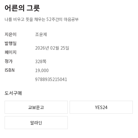
어른의 그릇
나를 비우고 뜻을 채우는 52주간의 마음공부
지은이
조윤제
발행일
2026년 02월 25일
페이지
정가
328쪽
ISBN
19,000
9788935215041
도서구매
교보문고
YES24
알라딘