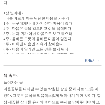
다
1장 빚어내기
: 나를 바르게 하는 단단한 마음을 가꾸기
1주 - 누구에게나 네 가지 선한 마음이 있다
2주 - 마음은 몸을 일으키고 삶을 움직인다
3주 - 눈과 귀가 아닌 마음으로 보고 들으라
4주 - 올바른 그릇에 올바른 마음이 담긴다
5주 - 비워낸 마음엔 자유가 찾아온다
6주 - 마음이 열리면 모든 것을 보게 된다
7주 - 몸과 마음을 다스려 하늘의 이치를 안다
8주 - 치우치지 않는 마음이 평온한 일상을 지킨다
9주 - 존엄성은 마음을 지키는 데서 나온다
10주 - 마음을 하나로 모으면 탁월함에 이를 수 있다
책 속으로
11주 - 한결같은 마음은 일희일비하지 않는다
12주 - 마음을 지혜롭게 쓰면 내가 하지 않아도 된다
들어가는 글
13주 - 충실한 일상이 원대한 이상을 이룬다
마음공부를 나타낼 수 있는 탁월한 상징 중 하나로 ‘그릇’이
2장 정돈하기
있다. 그릇은 음식을 먹음직스럽게 담아내기 위한 것이다. 항
: 어지러운 생각을 가지런한 태도로 다듬기
상 깨끗한 상태를 유지해야 하므로 수시로 닦아주어야 하고,