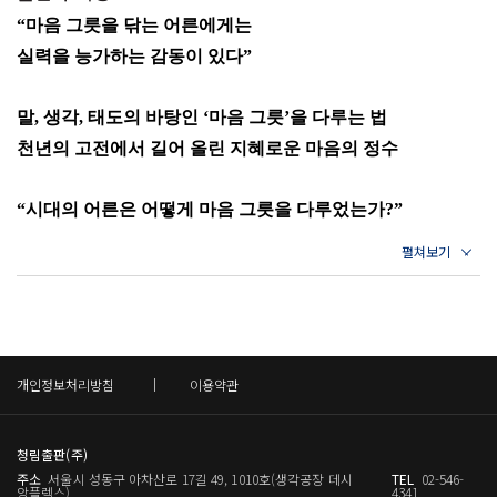
지난 10여 년간 20여 종의 책을 쓰면서 잊혔던 동양고전의 지
택에 달려 있다.
32주 - 마흔에는 의로움으로 굳게 서야 한다
“마음 그릇을 닦는 어른에게는
혜를 널리 알리는 데 주력했으나, 정작 잃어버린 나 자신의
33주 - 일상의 의로움이 세상의 어려움을 이긴다
_35쪽
실력을 능가하는 감동이 있다”
‘마음’을 찾는 일에는 소홀했다는 생각에 이 책을 쓰게 되었
34주 - 자신을 해치는 사람은 모욕을 피할 수 없다
35주 - 행복은 하늘을 우러러 부끄럼이 없는 경지다
다. 힘들 때마다 마음공부를 통해 삶의 갈피를 다잡았던 선조
5주 비워낸 마음엔 자유가 찾아온다
36주 - 어른은 때와 상황에 맞게 처신한다
말, 생각, 태도의 바탕인 ‘마음 그릇’을 다루는 법
들처럼, 이 책과 함께하는 52주간의 여정이 품격 있는 ‘어른
순자는 바쁘고 혼란스러운 상황에서도 마음의 평온은 유지
37주 - 마음이 힘들수록 하는 일에 집중하라
천년의 고전에서 길어 올린 지혜로운 마음의 정수
의 그릇’을 빚는 데 도움이 되기를 바란다.
38주 - 가장 외로운 시간이 가장 소중한 시간이다
할 수 있다고 가르친다. 그 방법은 기존의 선입견이나 편견에
39주 - 적정선을 지키는 마음이 나를 지킨다
지은 책으로 《다산의 문장들》, 《사람의 향기》, 《신독,
사로잡히지 않고 열린 마음으로 새로운 것을 받아들이는 태
“시대의 어른은 어떻게 마음 그릇을 다루었는가?”
40주 - 잘못을 고치는 것이 잘못이 없는 것보다 낫다
혼자 있는 시간의 힘》, 《사람 공부》, 《하루 한 장 고전 수
도에 있다. 또 마음이 번잡한 중에도 마음에 여유를 갖고 한
41주 - 마음공부의 끝은 어긋남이 없는 삶이다
선현들이 공부한 처음이자 마지막 삶의 주제, 마음
업》, 《다산의 마지막 질문》, 《다산의 마지막 습관》,
걸음 물러서서 상황을 보는 태도에 있다. 주관에 사로잡히지
《다산의 마지막 공부》, 《말공부》 등이 있다.
4장 키워내기
않고 객관적으로 사물을 보면 자연스럽게 마음에 여유가 생
시대가 혼란스럽고 삶이 버거워질 때마다 사람들이 찾고 싶
: 세상을 담을 만큼 넉넉한 성품을 기르기
긴다. 바쁘고 힘든 와중에도 한 가지에만 집중할 때 다른 모
어 하는 모델이 있다. 바로 ‘어른’이다. 때로 너무 이상적인
42주 - 온 마음을 다하면 실패할 수가 없다
든 일로부터 자유로움을 얻게 된다. 결국 이 모든 일은 내 마
43주 - 마음은 불행과 행복이 드나드는 문이다
인물로 간주되기도 하지만, 어른은 삶의 복잡한 문제를 한꺼
개인정보처리방침
이용약관
44주 - 상황을 이겨내는 것은 마음먹기에 달려 있다
음에 달린 것이다.
번에 해결해주는 ‘영웅’이 아니다. 그는 자신의 분야에서 일
45주 - 하기 싫어도 ‘할 수 있다’는 마음으로 시작하라
_54쪽
가견을 이루었으면서도, 타인에게 자신의 방법을 강요하지
46주 - 마음을 읽는 눈은 관찰과 통찰에서 나온다
청림출판(주)
않으며, 잘못이 있다면 기꺼이 인정하고 바로잡을 줄 알면서
47주 - 중요한 일만 하기에도 인생이 너무 짧다
주소
서울시 성동구 아차산로 17길 49, 1010호(생각공장 데시
TEL
02-546-
12주 마음을 지혜롭게 쓰면 내가 하지 않아도 된다
48주 - 고난을 당하고 있다면 그 의미를 되새기라
도, 역경에 쉽게 절망하지 않고 의연하게 웃어넘길 줄 아는
앙플렉스)
4341