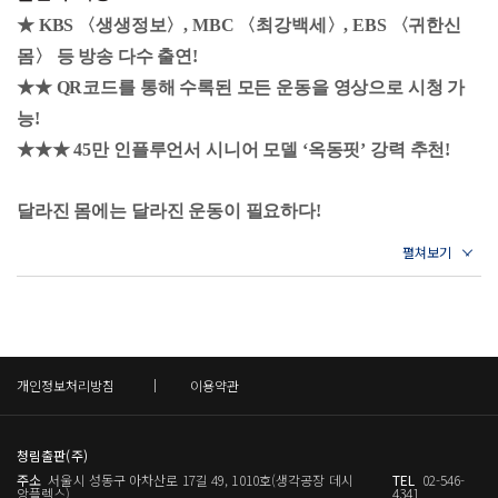
연해 시니어에게 꼭 필요한 실전 운동법을 소개하였다. 이외
방 피곤하거나 지치게 됩니다. 다행스럽게도 이 배터리는 운
09. 앉아서 하는 수건 운동 : 몸통 회전
★ KBS 〈생생정보〉, MBC 〈최강백세〉, EBS 〈귀한신
에도 다양한 공공기관과 기업 교육을 통해 시니어 체육의 현
10. 서서 하는 상체 운동 : 옆으로 구부리기
동을 하면 용량이 커집니다. 흔히 운동을 하면 피곤해질 거라
몸〉 등 방송 다수 출연!
장 지도자로 활약 중이다.
11. 서서 하는 상체 운동 : 옆으로 치기
고 오해하기 쉽지만 근육을 강화하는 규칙적인 운동은 피곤
★★ QR코드를 통해 수록된 모든 운동을 영상으로 시청 가
12. 서서 하는 상체 운동 : 노 젓기
저자는 보디빌딩 대회 1위 3회, 풀코스 마라톤 30여 차례 완
을 물리칠 힘을 만듭니다. 근육이라는 배터리가 커지면 일상
13. 서서 하는 하체 운동 : 제기차기
능!
주 등 스스로 ‘움직이는 인생’을 실천하며, 시니어의 건강과
생활, 일, 취미, 여행도 마음껏 누릴 수 있고, 의료비도 줄어드
14. 서서 하는 하체 운동 : 고관절 열기
★★★ 45만 인플루언서 시니어 모델 ‘옥동핏’ 강력 추천!
자립을 지키는 ‘근육의 힘’을 전파하고 있다.
15. 균형감각 운동 : 일자 서기
니 근육 부자가 노년 부자라는 말은 근거 있는 정확한 비유입
16. 균형감각 운동 : 옆으로 걸어 무릎 올리기
니다.
달라진 몸에는 달라진 운동이 필요하다!
17. 코어 운동 : 벽 밀며 무릎 올리기
◦ 한국체육대학교 노인체육복지학과 졸업
24쪽_나이가 들수록, 왜 운동이 더 중요해질까?
18. 코어 운동 : 마이클 잭슨
통증과 근육을 한번에 잡는 최강의 내 몸 리셋법!
◦ 차의과대학교 스포츠의학대학원 석사(선수트레이닝 전공)
19. 코어 운동 : 무릎 밀기+대드벅
◦ 짐홀릭 대표 / 시니어 운동 지도자
20. 유산소 운동 : 제자리+런지 달리기
운동이 필요하다는 것은 누구나 알고 있습니다. 하지만 막상
100세 시대를 준비하기 위해서
21. 유산소 운동 : 발 벌려 걷기
◦ 유튜브 〈헬시TV〉 운영
실천으로 옮기려 하면 생각보다 쉽지 않습니다. 헬스장에 가
가장 필요한 것은 바로 ‘근력운동’!
22. 5분 홈트레이닝 추가 추천운동
◦ EBS·KBS·MBC 등 다수 방송 출연
려면 준비도 필요하고, 시간을 따로 내야 하며, 날씨가 좋지
Q & A. 노년기의 근육 성장과 근손실
◦ 서울시·이화여자대학교·한국체육대학교·강남시니어플라
개인정보처리방침
이용약관
않거나 몸이 무겁게 느껴질 때는 발걸음조차 떼기 힘든 경우
우리 사회에서 ‘100세 시대’라는 문장은 이제 더 이상 낯설지
자 등에서 시니어 운동 프로그램 자문 및 교육 진행
Part 4. 공원과 산속 공용 운동기구를 이용한 가벼운 근력운동
가 많습니다. 나이가 들수록 외출 자체가 번거롭게 느껴지는
않다. 2023년 기준, 통계청이 발표한 한국인의 기대수명은 8
01. 야외 운동 시 고려해야 할 사항
상황도 많습니다. 그러나 중요한 사실은, 운동은 결코 멀리
청림출판(주)
3.5년으로 OECD(경제협력개발기구) 평균인 81.1세보다도 높
02. 공원 유산소, 무산소운동 계획하기
주소
서울시 성동구 아차산로 17길 49, 1010호(생각공장 데시
TEL
02-546-
있지 않다는 점입니다. 내가 있는 집, 이 작은 공간이 바로 최
03. 야외 기구운동 : 허리 돌리기
은 수준이다. 그러나 기대수명은 늘었지만 건강하게 활동할
앙플렉스)
4341