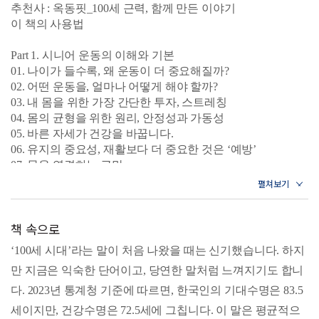
델 사진과 QR코드를 통한 영상으로 연결되어 있어, 운동 초
추천사 : 옥동핏_100세 근력, 함께 만든 이야기
보자나 시니어도 쉽게 따라 할 수 있다. 또한 책의 마지막에
이 책의 사용법
는 ‘상황별·부위별 운동 루틴 구성법’을 수록해, 자신에게 맞
Part 1. 시니어 운동의 이해와 기본
는 운동 계획을 세울 수 있도록 했다.
01. 나이가 들수록, 왜 운동이 더 중요해질까?
《100세 근력》은 “지금의 근육이 앞으로의 삶의 질을 결정
02. 어떤 운동을, 얼마나 어떻게 해야 할까?
한다”는 메시지를 전하며, 건강한 100세 인생을 위한 가장 확
03. 내 몸을 위한 가장 간단한 투자, 스트레칭
실한 실천법을 제시한다.
04. 몸의 균형을 위한 원리, 안정성과 가동성
05. 바른 자세가 건강을 바꿉니다.
06. 유지의 중요성, 재활보다 더 중요한 것은 ‘예방’
07. 몸을 연결하는 근막
08. 짝을 이루는 근육
09. 운동 감각
10. 근육 이름 익히기
책 속으로
Q & A. 근육통에 대한 오해와 진실
‘100세 시대’라는 말이 처음 나왔을 때는 신기했습니다. 하지
Part 2. 집에서 쉽게 할 수 있는 통증 안녕 스트레칭
만 지금은 익숙한 단어이고, 당연한 말처럼 느껴지기도 합니
01. 통증과 운동
02. 통증과 움직임
다. 2023년 통계청 기준에 따르면, 한국인의 기대수명은 83.5
03. 통증과 트라우마
세이지만, 건강수명은 72.5세에 그칩니다. 이 말은 평균적으