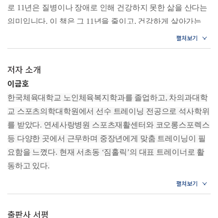
04. 견관절 스트레칭 : 견관절 회전하기
로 11년은 질병이나 장애로 인해 건강하지 못한 삶을 산다는
05. 고관절 스트레칭 : 고관절 회전하기
의미입니다. 이 책은 그 11년을 줄이고, 건강하게 살아가는
06. 흉추 스트레칭 : 흉추 회전하기
07. 경추 스트레칭 : 경추 회전하기
시간을 늘리기 위한 작은 움직임에서 출발합니다.
08. 요추 스트레칭 : 허리 들어 올리기
‘시니어’란 누구일까요? 행정적으로는 65세 이상으로 연금을
09. 무릎 스트레칭 : 무릎 돌리기
받거나, 장기요양보험의 대상자를 말합니다. 사회적으로는
10. 발목 스트레칭 : 발목 돌리기
저자 소개
은퇴 전후, 자녀를 독립시킨 세대를 말하기도 합니다. 하지만
11. 팔꿈치 스트레칭 : 팔꿈치 당기기
이금호
12. 손목 스트레칭 : 손목 돌리기
건강의 관점에서 보면, 근력, 균형감각, 심폐지구력, 유연성
한국체육대학교 노인체육복지학과를 졸업하고, 차의과대학
13. 전신 스트레칭 : 피겨 에잇
등의 기능이 저하되기 시작하는 시기나, 갱년기 등이 시니어
Q & A. 달리기와 무릎
교 스포츠의학대학원에서 선수 트레이닝 전공으로 석사학위
로 전환되는 시점이라고 할 수 있습니다. 이처럼 50세 전후부
를 받았다. 연세사랑병원 스포츠재활센터와 코오롱스포렉스
Part 3. 집에서 하는 맨몸 운동 5분 홈트레이닝
터 누구나 ‘시니어 운동’의 대상이 될 수 있습니다.
등 다양한 곳에서 근무하며 중장년에게 맞춤 트레이닝이 필
01. 집이 곧 최고의 운동장
6쪽_들어가는 말
02. 숨쉬기 운동
요함을 느꼈다. 현재 서초동 ‘짐홀릭’의 대표 트레이너로 활
03. 기본 스트레칭 : 준비 운동, 마무리 운동
동하고 있다.
요즘 “근육 부자가 노년 부자다”라는 말이 있습니다. 왜일까
04. 앉아서 하는 상체 운동 : 팔꿈치 모았다 펼치기
유튜브에서 ‘4060 시니어 운동 전문 채널 헬시TV’를 운영하
05. 앉아서 하는 상체 운동 : 머리 한쪽 밀기
요? 근육은 사람의 배터리라고 할 수 있습니다. 배터리가 큰
고 있으며, EBS 〈귀하신 몸〉, KBS 〈생생정보〉, MBC
06. 앉아서 하는 하체 운동 : 무릎 펴기
사람은 활동량이 많아도 지치지 않는 반면 배터리가 작으면
07. 앉아서 하는 하체 운동 : 힙힌지 스쿼트
〈최강백세〉, 채널A 〈몸신의 탄생〉 등 다수의 방송에 출
기본적인 일상생활이 힘들 뿐만 아니라, 여기저기 아프고, 금
출판사 서평
08. 앉아서 하는 수건 운동 : 만세&턱걸이