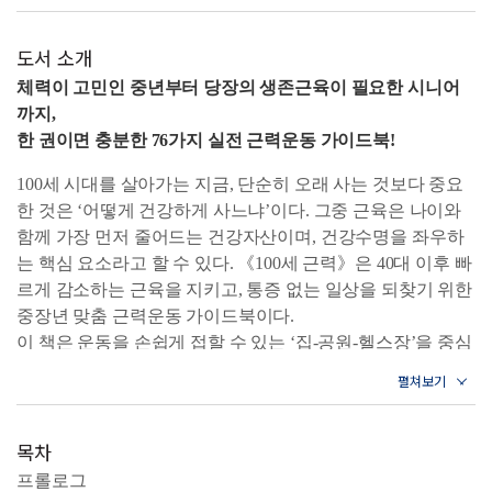
도서 소개
체력이 고민인 중년부터 당장의 생존근육이 필요한 시니어
까지,
한 권이면 충분한 76가지 실전 근력운동 가이드북!
100세 시대를 살아가는 지금, 단순히 오래 사는 것보다 중요
한 것은 ‘어떻게 건강하게 사느냐’이다. 그중 근육은 나이와
함께 가장 먼저 줄어드는 건강자산이며, 건강수명을 좌우하
는 핵심 요소라고 할 수 있다. 《100세 근력》은 40대 이후 빠
르게 감소하는 근육을 지키고, 통증 없는 일상을 되찾기 위한
중장년 맞춤 근력운동 가이드북이다.
이 책은 운동을 손쉽게 접할 수 있는 ‘집-공원-헬스장’을 중심
으로 상황과 체력 수준에 맞게 근력운동을 단계적으로 실천
할 수 있도록 돕는다. 집에서는 스트레칭을 통해 통증과 유연
성을 개선하고, 공원에서는 야외 운동기구를 활용한 손쉬운
목차
근력운동 방법을 소개한다. 헬스장에서는 난이도별 루틴으
로 근육을 체계적으로 단련할 수 있다. 모든 운동은 실제 모
프롤로그