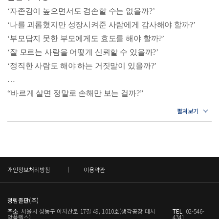
2022년 한국분석철학회에서 〈What is a Relational Virtue?(관
소리를 할까? | 정직한 사람은 약속도 잘 지킬까? | 자신에게
남에게는 관대한 태도입니다. 우리는 자신에게 엄격하여 쉽
‘자존감이 높으면서도 겸손할 수는 없을까?’
정직하지 못할 수도 있을까? | 인공지능은 정직할까?
계적 미덕이란 무엇인가)〉가 모하 분석철학상을 수상했다.
게 만족하지 않고 끊임없이 노력하며 위를 향하는 사람을 겸
‘나를 괴롭혔지만 성장시켜준 사람에게 감사해야 할까?’
+정직의 덕목을 어떻게 기를 수 있을까?
그 외에도 주요 논문으로 〈Trustfulness as a Risky Virtue(위험
손하다고 말합니다. 하지만 반드시 그렇지만은 않습니다. 자
‘부모답지 못한 부모에게도 효도를 해야 할까?’
한 덕목으로서의 신뢰심)〉(2024), 〈Honesty: Respect for the
참고문헌
신을 그런 식으로 ‘특별 취급’하는 것 또한 겸손하지 못한 태
‘잘 모르는 사람을 어떻게 신뢰할 수 있을까?’
Right Not to be Deceived(정직: 속지 않을 권리에 대한 존중)〉
도를 드러낼 수 있기 때문이지요. 전교 1등 학생의 사례를 생
‘정직한 사람도 해야 하는 거짓말이 있을까?’
(2023), 〈Gratitude for Being(존재에 대한 감사)〉(2020), 〈Mo
각해봅시다. 가령 전교 1등을 하는 나일등은 시험 문제를 하
…
desty as an Executive Virtue(실행적 덕목으로서의 겸손)〉(201
나만 틀렸어도 만족하지 못하고 괴로워하고 ‘더욱더 잘해야
“바르게 살면 정말로 손해만 보는 걸까?”
9) 등이 있다. 그동안 논문을 통해 선보여왔던 윤리학의 주제
돼’라며 스스로를 채찍질합니다. 그때 괴로워하는 일등이에
를 종합하여 쉽게 풀어낸 이 책은 동종 분야에서는 찾아보기
게 평소에 50점을 맞는 김긍정이 와서 “괜찮아, 성적이 인생
마땅히 갖춰야 함에도 잃어가고 있는 삶의 덕목들에 관하여
힘든 대중교양서이자 저자의 첫 번째 단독 저서다.
의 전부는 아니잖아”라고 위로해주었어요. 그런데 괴로워하
나와 타인을 향한 태도를 만드는 첫 번째 ‘인생 윤리학’ 강의
던 일등이가 고마워하기는커녕 “너 같은 애는 괜찮겠지만 나
는 안 돼!”라는 식으로 말합니다. 이런 사람은 스스로에게 만
“괴롭힘당하는 아이를 보았을 때, 당신은 어떤 마음이 드는
개인정보처리방침
이용약관
족하지 않고 계속 노력하려는 태도를 지녔지만 다른 한편으
가?”
로는 남을 깔보고 자기만 특별한 존재로 보고 더욱 엄격한 잣
흐트러져 있던 삶의 우선순위를 바로잡는 ‘바른 마음’ 수업
대를 들이대려는 태도 때문에 오히려 겸손하지 못하다고 할
청림출판(주)
한 아이가 길거리에서 어떤 무리에 둘러싸여 괴롭힘당하고
주소
서울시 성동구 아차산로 17길 49, 1010호(생각공장 데시
TEL
02-546-
수 있지 않을까요? 이처럼 자신에게만 다른 기준을 적용해서
있다. 당신이 이 장면을 보고도 못 본 듯 지나쳤다면, 아마 다
앙플렉스)
4341