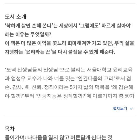
도서 소개
‘착하게 살면 손해 본다’는 세상에서 ‘그럼에도’ 바르게 살아야
하는 이유는 무엇일까?
이 책은 더 많은 이익을 쫓느라 희미해져만 가고 있던, 우리 삶을
지탱하는 ‘윤리라는 끈’을 다시 붙잡을 수 있게 해준다.
‘도덕 선생님들의 선생님’으로 불리는 서울대학교 윤리교육
과 엄성우 교수가 나와 너를 잇는 ‘인간다움의 고리’로서 겸
손, 감사, 효, 신뢰, 정직이라는 5가지 삶의 덕목을 ‘왜 겸손해
야 할까?’부터 ‘인공지능은 정직할까?’에 이르기까지 총 50가
지 질문을 통해 풀어나간다. 삶의 구체적인 상황 가운데 놓였
을 때 스스로 윤리적 덕목을 생각하고, 납득하고, 실천할 수
있도록 돕는 이 책은 나와 너뿐만 아니라 가혹한 세상마저 품
목차
을 수 있는 ‘어른다움’의 길로 안내한다.
들어가며: 나다움을 잃지 않고 어른답게 산다는 것