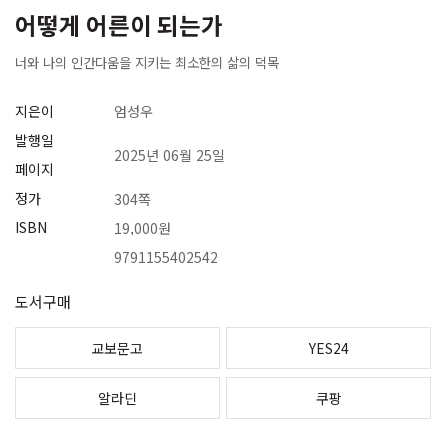
어떻게 어른이 되는가
너와 나의 인간다움을 지키는 최소한의 삶의 덕목
지은이
엄성우
발행일
2025년 06월 25일
페이지
정가
304쪽
ISBN
19,000원
9791155402542
도서구매
교보문고
YES24
알라딘
쿠팡