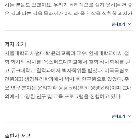
왜 지금 효를 이야기할까? | 효란 무엇일까? | 효의 가치는 어
하는 분들도 있겠지요. 우리가 윤리적으로 살지 못하는 건 좋
디에 있을까? | 효의 윤리적 근거는 무엇일까? | 관계적 덕목
은 길과 나쁜 길을 몰라서가 아니라 좋은 삶을 실천할 의지가
으로서의 효란 무엇일까? | 현대의 효는 무엇이 달라져야 할
부족할 뿐이라고 생각할 수도 있습니다. 하지만 좋은 길이 어
까? | 인생의 시기에 따라 효는 어떻게 달라져야 할까? | 부모
떤 길인지 아는 것은 쉬운 일이 아닙니다. 아무리 친숙한 덕
답지 않은 부모에게도 효도해야 할까? | 부모에게 순종해야만
효도일까?
목이라고 해도 그것이 ‘무엇’인지를 제대로 알지 못한다면 그
저자 소개
+효의 덕목을 어떻게 기를 수 있을까?
런 덕목을 기르고 발휘해 나갈 방향성을 잡기가 어려울 테니
서울대학교 사범대학 윤리교육과 교수. 연세대학교에서 철
까요. 우선 목적지를 알아야 그곳으로 가는 길을 알 수 있을
4장 신뢰: 너에게 나를 기꺼이 내맡기는 마음
학 학사와 석사를, 옥스퍼드대학교에서 철학 석사학위를 받
것입니다. 그리고 그런 덕목이 ‘왜’ 가치가 있는 것인지를 아
신뢰란 무엇일까? | 신뢰와 유사한 개념은 무엇일까? | 신뢰의
고 듀크대학교 철학과에서 박사학위를 받았다. 미국국립보
가치는 어디에 있을까? | 스스로의 의지로 신뢰할 수 있을까?
는 것도 매우 중요합니다. 그 덕목이 갖는 가치에 대해서 납
건원NIH 생명윤리학과에서 박사 후 연구원으로 있었다. 주
| 자신에 대한 신뢰는 어떤 것일까? | 어떤 사람이 신뢰할 만할
득을 하지 못한다면 그런 덕목들을 기르고 발휘할 마음이 들
까? | 지혜롭게 신뢰하는 마음은 어떤 것일까? | 못 믿는 마음
요 연구 분야는 윤리학과 응용윤리(특히 생명윤리)이며 교내
지 않을 테니까요.
과 잘 믿는 마음은 왜 나쁠까?
외에서 다양한 연구 및 교육 프로그램을 진행하고 있다.
+신뢰성과 신뢰심을 어떻게 기를 수 있을까?
_6~7쪽
5장 정직: 속지 않을 권리를 지켜주는 마음
2020년 국제생명윤리협회에서 주관하는 제15회 세계생명윤
정직이란 무엇일까? | 왜 정직해야 할까? | 정직과 솔직은 어
리학술대회에서 〈Vices in Autonomous Paternalism(자율적 간
1장 겸손
떤 차이가 있을까? | 거짓말을 하지 않으면 정직한 것일까? |
섭주의의 부덕함)〉이 아시아 최우수 논문으로 선정되었고,
겸손과 관련해서 또 한 가지 살펴볼 것은 자신에게 엄격하고
일부러 속이는 행위는 항상 부정직할까? | 정직한 사람도 헛
출판사 서평