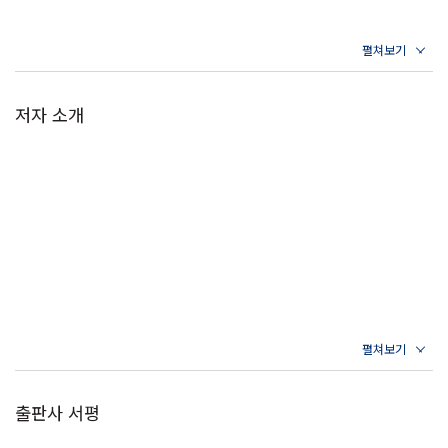
《논어》가 동양 고전 가운데 한국인들에게 유독 사랑받는 까닭은 이처
럼 가장 쉬우면서도 가장 어렵다는 특성에서 비롯된다. 경전을 안내하는
이가 맥락을 잡아주면서 행간에 개입할 수 있는 여지 또한 많아지기 때문
이다. 그래서 같은 주석서라도 남송의 주자와 에도 막부의 오규 소라이,
저자 소개
조선 후기의 정약용이 정리한 논어 해설서들은 각각 전혀 다른 책이라고
봐도 무방할 정도다.
이러한 특성 때문에 《논어》는 막 성인이 된 청년부터 인생을 정리하는
노년에 이르기까지 저마다의 변곡점에 놓인 다양한 사람들이 곁에 두고
참고하는 책이 되었다. 동양 고전에 익숙한 독자들이 이십대, 삼십대, 사
십대 그리고 오십대에 이르기까지 삶이 전환될 때마다 반복해서 《논
어》를 읽고 또 그때마다 새로움을 느끼는 까닭이다.
+다산은 이렇게 《논어》를 다르게 읽었다
출판사 서평
“《논어》를 하나의 책으로 엮다 보니 기력이 점점 쇠약해져 몇 달 사이