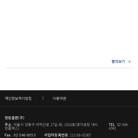
에 빠진 이가 셋입니다. 그만 붓을 꺾고 세월이나 보내고 싶지만 그렇게
하지 못했습니다. 하늘이 제게 세월을 허락해 글을 마칠 수 있게 해준다
면 제법 볼 만한 책이 나올 것입니다.” _다산이 둘째형 정약전에게 보내
는 편지에서
그 많은 《논어》 해설 가운데 한국인들에게 가장 큰 영향을 미친 것은
주자가 정리한 《논어집주》다. 《논어집주》는 오늘까지도 《논어》
를 읽는 기준으로 받아들여지며, 현재 서점가에서 유통되는 《논어》 관
련 도서의 상당수 또한 주자의 해설을 바탕으로 삼고 있다.
그러나 다산 정약용은 오십에 이르러 이러한 《논어집주》의 권위에 의
문을 제기했다. 그는 《논어》를 다시 읽으며 훈고학적 주해인 고주와
개인정보처리방침
이용약관
성리학적 주해인 신주는 물론 이토 진사이와 같은 일본 유학자들의 주장
까지 아우르는 등 당대 모든 학설을 망라했다. 그리고 《논어고금주》를
청림출판(주)
집필하면서 과감하게 주자의 심성론적 인설과는 다른 의견을 냈다.
주소
서울시 성동구 아차산로 17길 49, 1010호(생각공장 데시
TEL
02-546-
앙플렉스)
4341
이를테면 《논어》 〈공야장〉에 실린 고사를 두고 공안국이나 정현과
Fax.
02-546-8053
사업자등록번호
211-86-01087