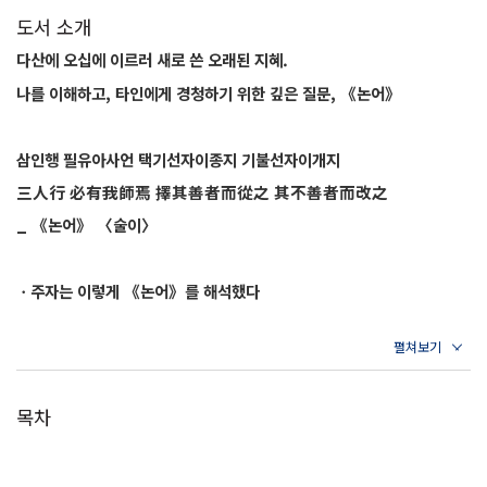
도서 소개
다산에 오십에 이르러 새로 쓴 오래된 지혜.
나를 이해하고, 타인에게 경청하기 위한 깊은 질문, 《논어》
삼인행 필유아사언 택기선자이종지 기불선자이개지
三人行 必有我師焉 擇其善者而從之 其不善者而改之
_ 《논어》 〈술이〉
ㆍ주자는 이렇게 《논어》를 해석했다
“세 사람이 함께하면 반드시 그중 하나는 선하고 하나는 악하다. 선한 사
람을 본받고 악한 사람은 살펴보며 나를 고쳐나간다면 함께 길을 가는 두
사람은 모두 나의 스승이 될 수 있다.”
목차
ㆍ다산은 이렇게 《논어》를 다시 해석했다