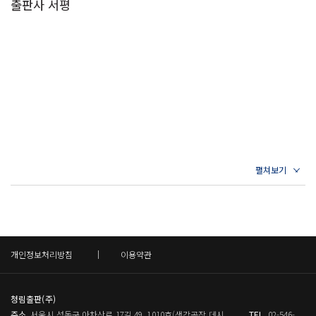
출판사 서평
· 문전성시(門前成市)
함과 그럼에도 마음 바꿀 뜻이 없다는 굳건하고 고결한 의지
와 이야기를 재미있게 소개하고자 이 책을 썼다. 단순히 옛
집 앞이 사람들로 북적인다
를 글로 남겼다. 구사일생이라는 표현이 나온 〈이소〉의 구
말의 유래를 아는 것을 넘어 현재 쓰이는 뜻과 어떤 차이점
비판을 받아들일 줄 알아야 더 많은 사람을 모은다
절은 굴원의 성격과 생애를 완벽하게 대변하는 문장이다.
이 있는지 짚어나가다 보면, 고사성어를 보다 창의적으로 활
--- p.21
용하며 일상을 새롭게 보는 눈을 가질 수 있을 것이다.
· 방약무인(傍若無人)
몸집이 작은 새인 메추라기는 자신의 날개와 비행 범위 안에
곁에 사람이 없는 것처럼 함부로 말하고 행동하다
서 경험하고 인식하기 때문에, 삼천 리니 구만 리니 하는 붕
이성의 통제를 뛰어넘는 예술적 교감의 순간
의 마음을 알지 못한 채 괜한 요란법석이라고 생각한다. 이
는 메추라기와 붕의 몸체의 차이이자 비행 고도의 차이이며
· 일거수일투족(一擧手一投足)
결과적으로 관점과 생각의 차이다.
크고 작은 동작 하나하나
--- p.41
그대의 작은 손짓이 내 운명을 결정한다
천고마비란 사실은 전쟁에서 곧 맞서 싸워야 하는 강력한 적
· 일망타진(一網打盡)
수와 그에 대한 공포를 내포한 표현이었다. 가을 하늘의 낭
한 번 던진 그물로 얻어낸 엄청난 수확
개인정보처리방침
이용약관
만과 여유는 오간 데 없다.
상대방을 정적으로 삼고 남김없이 제거하다
--- p.54
청림출판(주)
· 자포자기(自暴自棄)
주소
서울시 성동구 아차산로 17길 49, 1010호(생각공장 데시
TEL
02-546-