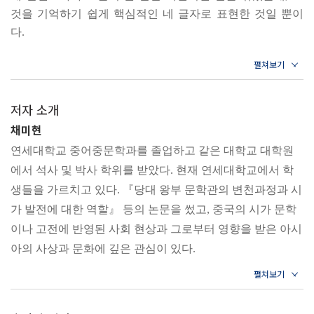
어둠 속에서 더듬어서 찾다
것을 기억하기 쉽게 핵심적인 네 글자로 표현한 것일 뿐이
훌륭한 인물은 만난 적 없어도 알아볼 수 있다
다.
--- p.7
· 천고마비(天高馬肥)
하늘이 높고 말이 살찔 정도로 평화롭다
이 책은 우리가 자주 쓰는 고사성어 중에서 원래의 뜻과 현
곧 무서운 적군이 침략해 올 것이다
재의 뜻 사이에 차이가 많이 나는 것들을 골라 풀이한다. 성
저자 소개
어가 낯선 독자에게는 새로운 학습이 될 것이고, 성어를 알
채미현
· 천하무적(天下無敵)
고 있는 독자에게는 비교하는 재미를 줄 수 있을 것이다. 그
연세대학교 중어중문학과를 졸업하고 같은 대학교 대학원
세상에 적수가 없을 정도로 힘이 세다
리고 원래의 뜻
에서 석사 및 박사 학위를 받았다. 현재 연세대학교에서 학
백성을 생각하는 어진 정치가 가장 위대하다
과 현재의 뜻을 비교하는 데서 그치지 않고 의미의 차이를
생들을 가르치고 있다. 『당대 왕부 문학관의 변천과정과 시
통해 우리가 얻을 수 있는 통찰이나 시사점을 전하고자 했
2장 함께 걸어가는 인생
가 발전에 대한 역할』 등의 논문을 썼고, 중국의 시가 문학
다.
이나 고전에 반영된 사회 현상과 그로부터 영향을 받은 아시
--- p.8
· 간담상조(肝膽相照)
아의 사상과 문화에 깊은 관심이 있다.
간과 쓸개까지 내보일 수 있는 친한 사이
1장 삶을 꿰뚫는 지혜
간과 쓸개까지 내보여야만 하는 거짓 우정
언어가 표현의 수단을 넘어 그 시대의 가치를 반영하는 그릇
구사일생은 ‘살아서 다행이다’가 아니라 ‘죽어도 후회 없
다’는 뜻이다. 그는 진심과 충절이 받아들여지지 않은 억울
이라는 점에 주목하여, 고사성어를 비롯한 한자에 담긴 지혜