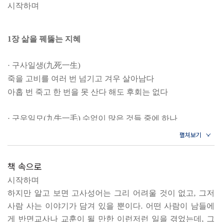
시작하며
1장 삶을 꿰뚫는 지혜
· 구사일생(九死一生)
죽을 고비를 여러 번 넘기고 겨우 살아남다
아홉 번 죽고 한 번을 못 산다 해도 후회는 없다
· 구우일모(九牛一毛) 수없이 많은 것들 중에 하나
내 죽음을 하찮게 만들 수는 없다
· 붕정만리(鵬程萬里)
책 속으로
넓고 창창한 앞날
시작하며
자유를 향한 기나긴 변화와 고통의 여정
하지만 알고 보면 고사성어는 그리 어려울 것이 없고, 그저
사람 사는 이야기가 담겨 있을 뿐이다. 어떤 사람이 남들에
· 암중모색(暗中摸索)
게 반면교사나 교훈이 될 만한 이런저런 일을 겪었는데, 그