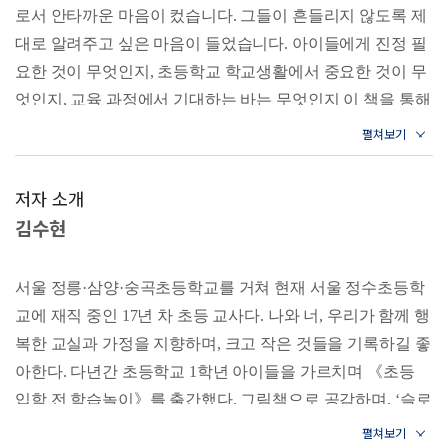
· 효과적인 그림일기, 독서, 받아쓰기 연습법
국어 사용 능력 기르기
로서 안타까운 마음이 컸습니다. 그들이 흔들리지 않도록 제
· 운필력, 청각 기억력, 손 조작 능력, 발표력을 키우는 법
수학적 사고력 기르기
대로 알려주고 싶은 마음이 들었습니다. 아이들에게 진정 필
· 입학식, 학부모총회, 체육대회, 학부모 상담 등 준비하는 법
운필력 기르기
요한 것이 무엇인지, 초등학교 학교생활에서 중요한 것이 무
청각 기억력 기르기
불안한 부모, 막막한 아이들을 위해 초등학교 선생님이 직접
엇인지, 교육 과정에서 기대하는 바는 무엇인지 이 책을 통해
손 조작 능력 기르기
썼다!
발표력 기르기
알려주고 싶었습니다. -10쪽(프롤로그)
[선생님, 궁금해요]
첫 아이가 취학을 앞둔 경우, 부모들은 학교생활에 대한 정보
가 거의 없다. 부모들에게 초등학교 1학년 시절은 30여 년 전
단언컨대, 초등 학교생활에 있어서만큼 제일 중요한 키워드
CHAPTER 4 1학년 학교생활, 아는 만큼 보인다
저자 소개
의 먼 이야기일 뿐, 너무 어릴 때라 기억조차 나지 않을 것이
는 ‘똑똑함’이나 ‘명석한 두뇌’가 아닙니다. 가장 중요한 것은
초등학교 깊이 알기
김수
현
다. 입학하는 아이들처럼 부모 또한 새로 학교에 입학하는 기
예비소집일
‘성실’ 입니다. 이것을 알고 있는 부모라면, 아이를 더 이상 학
분일지도 모른다. 그러한 막막한 부모들을 위해 현직 초등학
교과서
원에 맡기지 않습니다. 아니, 학원에 맡기지 못합니다. 학원
교 교사가 나섰다!
시간표 및 시정표
서울 정릉·삼양·숭곡초등학교를 거쳐 현재 서울 정수초등학
수차례 1학년을 담임하면서 느꼈던 의문 ‘제대로 된 입학준
에서는 화려한 스킬과 각종 기능을 가르쳐줄 수 있지만, 성실
학교생활 미리보기
비란 과연 무엇인가?’ 하는 답을 찾고자 이 책을 집필하게 된
교에 재직 중인 17년 차 초등 교사다. 나와 너, 우리가 함께 행
함을 가르쳐줄 수는 없기 때문이지요.
학교의 일 년 행사 미리보기
저자는 초등학교 입학을 앞둔 아이와 부모가 알아야 할 모든
복한 교실과 가정을 지향하며, 크고 작은 것들을 기록하길 좋
[선생님, 궁금해요]
-21쪽(CHAPTER 1. 학교는 성실한 학생을 원한다)
것을 한 권에 담았다. 친구들에게 인기 많고 선생님께 사랑받
아한다. 다년간 초등학교 1학년 아이들을 가르치며 《초등
는 아이들은 어떤 특징이 있는지, 학교에 부적응하는 아이들
CHAPTER 5 학교에 적응하지 못하는 우리 아이, 이유가 있다
입학 전 학습놀이》를 출간했다. 그림책으로 공감하며, ‘슬로
의 문제는 무엇인지, 실제 교실 속에서 빛을 발하는 선행학습
사람은 저마다 가지고 있는 고유의 기질이 있습니다. 아이들
등교를 거부하는 아이
은 무엇인지 속 시원히 밝혔다. 특히 가장 많이 듣는 학부모
우 리딩’으로 깊게 읽고 나누는 과정을 담은 《듣는 독서로
학교가 무서운 아이
도 각자 고유의 기질을 가지고 태어납니다. 아이가 가진 기질
들의 고민을 비롯하여 교실 속 아이들의 생생한 대화까지 사