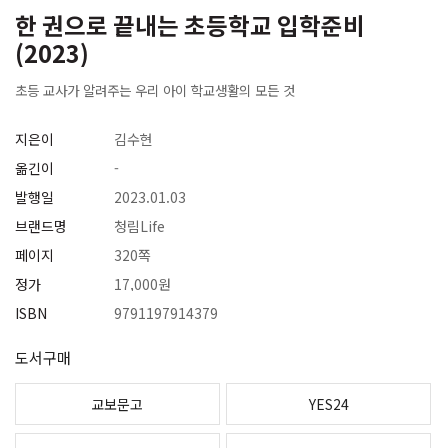
한 권으로 끝내는 초등학교 입학준비
(2023)
초등 교사가 알려주는 우리 아이 학교생활의 모든 것
지은이
김수현
옮긴이
-
발행일
2023.01.03
브랜드명
청림Life
페이지
320쪽
정가
17,000원
ISBN
9791197914379
도서구매
교보문고
YES24