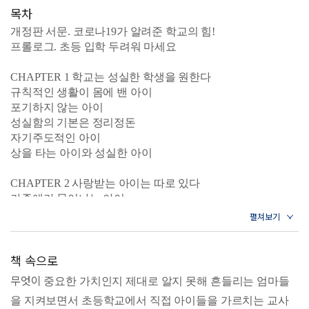
인 개학, 온라인 플랫폼을 이용한 원격학습 등 낯선 수업 방
목차
식은 물론이고 격주·격일제 등교 수업, 짝꿍이 없는 교실 풍
개정판 서문. 코로나19가 알려준 학교의 힘!
경 등 새로워진 환경에 적응하기 위한 준비는 선택이 아닌 필
프롤로그. 초등 입학 두려워 마세요
수가 되었다. 2022년부터는 ‘위드 코로나’ 방침에 따라 좀 더
유연한 마음으로 기본에 충실하게 초등생활을 준비할 수 있
CHAPTER 1 학교는 성실한 학생을 원한다
게 되었고, 2023년은 다시 학교가 기능을 되찾고 교육이 원활
규칙적인 생활이 몸에 밴 아이
히 이루어지는 해로 학부모가 기대하고 있다.
포기하지 않는 아이
10년 연속 스테디셀러로 사랑받은 책이자 “초등생활 필독
성실함의 기본은 정리정돈
서”라는 찬사를 받아 더 알차게 개정한《한 권으로 끝내는
자기주도적인 아이
초등학교 입학준비》에서는 전반적인 초등 교육과정을 자세
상을 타는 아이와 성실한 아이
히 살펴보고, 아이와 부모가 함께 새로운 학교생활에 적응할
수 있는 방법들을 제시한다.
CHAPTER 2 사랑받는 아이는 따로 있다
가족애가 묻어나는 아이
“초등학교 입학을 앞둔 우리 아이, 어떤 준비가 필요하죠?”
마음을 기꺼이 베푸는 아이
칭찬받고 자란 아이
· 빠르게 변화하는 교육환경에 신속하고 유연하게 대처하는
고운 말을 쓰는 아이
법
책 속으로
예의 바른 아이
· 친구들에게 인기 많고 선생님께 신뢰받는 아이로 키우는 법
[선생님, 궁금해요]
무엇이
· 즐겁게 생활하며 완벽하게 학교에 적응하는 법
중요한 가치인지 제대로 알지 못해 흔들리는 엄마들
· 실제 교실에서 도움이 되는 국어, 수학 선행공부법
을 지켜보면서 초등학교에서 직접 아이들을 가르치는 교사
CHAPTER 3 교과 공부 준비는 부모 손에 달렸다