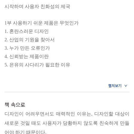
시작하며 사용자 친화성의 제국
사용자 친화적이지 못한 디자인은 언제나 혼란을 불러온다. 단
순히 판매가 부진한 정도라면 기업의 고민거리가 되는 것에서
1부 사용하기 쉬운 제품은 무엇인가
멈추겠지만, 끔찍한 사고를 일으킬 수도 있는 경우라면 어떨까?
1. 혼란스러운 디자인
믹서기나 야채슬라이서와 같은 주방 도구 사용법을 착각한 소비
2. 산업의 기원을 찾아서
자가 손을 다치게 될 수도 있다. 만약 비행기 조종키나 원자력발
3. 누가 만든 오류인가
전소 제어판 앞에서 사용자가 혼란을 느끼게 되면, 상상하기도
4. 신뢰받는 제품이란
싫은 거대한 피해가 발생할지도 모른다.
5. 은유의 사다리가 필요한 이유
2부 사람들이 바라는 것은 무엇인가
사용자 친화적 디자인은 더 이상 선택의 문제가 아니다. 상
6. 공감의 도구화
품을 사용하는 것도 사람이고, 그로 인한 영향을 받는 것도
7. 인간성을 디자인하다
사람이기에 디자인은 마땅히 사용자를 이해할 수 있어야 한
책 속으로
8. 개인을 위한 맞춤형 서비스
다. 그러나 사용자가 완전하지 않아서 문제가 발생한다는 오
디자인이 어려우면서도 매력적인 이유는, 디자인할 대상이
9. 편리성의 함정
해에서 설계자에게 과실이 있다는 진실을 인정하기까지 우
10. 디자인과 인간이 나아가야 할 길
새로운 것일 때도 사용자가 당황하지 않도록 친숙하게 만들
리는 긴 시간 동안 수차례 실패를 겪어야 했다. 실패를 겪은
어야 하기 때문이다.