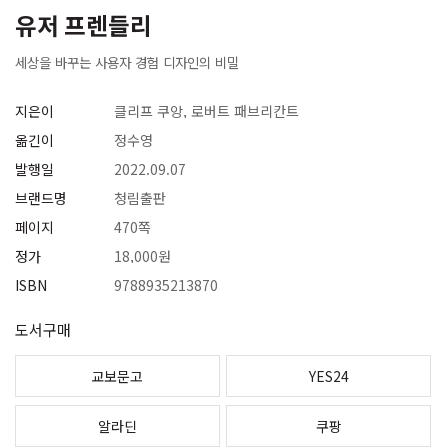
유저 프렌들리
세상을 바꾸는 사용자 경험 디자인의 비밀
지은이
클리프 쿠앙, 로버트 패브리칸트
옮긴이
정수영
발행일
2022.09.07
브랜드명
청림출판
페이지
470쪽
정가
18,000원
ISBN
9788935213870
도서구매
교보문고
YES24
알라딘
쿠팡