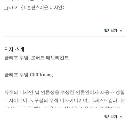
수많은 디자이너들이 제품의 외형을 꾸미는 것보다 더 중요
마치며 사용자 친화적인 눈으로 보는 세상
_p. 62 〈1 혼란스러운 디자인〉
한 일이 있음을 깨닫고 사용자 친화적 디자인 앞에서 고민하
기 시작한 것은 디자인 역사상 비교적 최근의 일이다.
‘사용자 친화성’ 발전사
매일의 일상을 거의 본능적으로 존중하는 그의 태도는 오늘날
주
사용자 경험 분야의 접근 방식에서도 여전히 찾아볼 수 있다. 그
무례한 기계보다는 차라리 고장 난 기계가 낫다고?
뿐 아니라 시장의 작용을 굳게 믿는 드레이퍼스의 관점을 보면,
소비자가 기대하는 제품과 서비스란 무엇인가
저자 소개
사용자를 이해하는 능력에 따라 기업의 운명이 달라진다고 믿는
클리프 쿠앙,
로버트 패브리칸트
요즘의 분위기를 예견할 수 있다. 그에게는 외형을 꾸미는 일은
사람과 디자인이, 사람과 제품이, 사람과 기계가 소통한다는 사
상대적으로 덜 중요하고, 오히려 사용자가 늘 참고 견디던 문제
실을 알고 있는가? 물론 모든 제품이 사람과 원활히 교류할 수
클리프 쿠앙 Cliff Kuang
에 더 나은 대안을 찾는 일, 그리고 제품을 만드는 기업이 끊임
있는 건 아니다. 사람이 제품을 어떻게 받아들이고 어떻게 사용
없이 느끼는 중압감이 더 중요했다.
할지 명확히 파악한 제품만이 사람의 소통 대상이 될 수 있다.
유수의 디자인 및 언론상을 수상한 언론인이자 사용자 경험
_p. 93 〈2 산업의 기원을 찾아서〉
당겨야 하는 문을 밀지 않고, 전등 스위치의 위치를 찾느라 헤매
디자이너이다. 구글의 수석 디자이너이며, 〈패스트컴퍼니F
지 않고, 샤워기를 틀 때마다 물 온도에 놀라지 않도록 제작하려
ast Company〉에서 사용자 디자인을 이끌었고, 영향력 있는
사용자 친화성이 처음 대두된 시대에 행동경제학 역시 처음 등
디자인 매체 〈코디자인Co.Design〉을 창간해 초대 편집장
면 어떤 디자인이 필요한 걸까? 사람들은 어떤 방식으로 제품과
장한 현상은 결코 우연이 아니다. 1970년대 무렵에는 행동경제
을 지냈다. 그가 이끄는 〈코디자인〉은 미국잡지상 최고 온
소통할까?
학 분야에서 몇 가지 충격적인 연구 결과를 발표하여 우리의 사