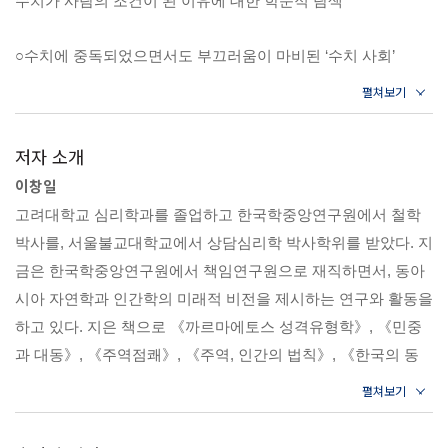
수치가 사람의 조건이 된 이유에 대한 학문적 탐색
에 대한 속된 표현 / 부끄러움의 언어화 / 부끄러움의 생리적 환
유와 문학적 은유 / 부끄러움 계열 언어들의 관계 / 수치스러움
○수치에 중독되었으면서도 부끄러움이 마비된 ‘수치 사회’
의 언어적 변별성 / ‘말’로 보는 수치의 지도
“수치를 모르는 친일파들, 사람이 저렇게 뻔뻔할 수도 있구나!”
2부 수치, 아래쪽 얼굴
“후안무치와 철면피는 어떻게 정치인들의 미덕이 되었는가?”
1장 수치의 탄생
저자 소개
“나만 옳고 너는 틀렸다? 부끄러움을 모르는 내로남불 운영”
인간의 타락과 수치의 시작 / 욕망하는 인간의 수치 보따리 / 창
이창일
“부끄러움을 잊어버린 세상, 한국이 야만 사회가 되고 있다”
조, 분리, 타락 / 숨겨진 징조, 비워진 알몸 / 죄와 벌, 추방과 각성
고려대학교 심리학과를 졸업하고 한국학중앙연구원에서 철학
“과거를 잊고 부끄러울 줄 모르는 일본의 태도에 분노한다”
/ 수치의 변화, 불의한 음욕 / 부정적인 감정의 우두머리, 정욕 /
박사를, 서울불교대학교에서 상담심리학 박사학위를 받았다. 지
‘그날’의 문학적 재구성 / 타락 이전의 수치 / 인간이 에덴의 동쪽
금은 한국학중앙연구원에서 책임연구원으로 재직하면서, 동아
근래 주요 일간지 기사들의 제목이다. 지금뿐만 아니라 수치는
으로 간 까닭 / 수치의 옷으로 갈아입은 인간
시아 자연학과 인간학의 미래적 비전을 제시하는 연구와 활동을
동서양을 막론하고 현실을 개탄할 때 자주 쓰이는 말이다. 또한
하고 있다. 지은 책으로 《까르마에토스 성격유형학》, 《민중
신뢰와 더불어 개인을 평가하는 기준 가운데 하나로 쓰이는 것
2장 수치, 리비도를 막는 댐
과 대동》, 《주역점쾌》, 《주역, 인간의 법칙》, 《한국의 동
이 바로 부끄러움이기도 하다. 석학들이 수치에 대해 고민하고
타고난 욕망, 리비도 / 수치, 인간을 인간으로 올리거나 끌어내
물상징》, 《성리학의 우주론과 인간학》, 《사상의학》 등이
수많은 학문들이 수치에 매달린 까닭은 여기에 있다.
리는 저항 / 내면에 심어진 근원적인 죄의식 / 상처 입은 인간의
있다. 옮긴 책으로는 《융의 적극적 명상》, 《심경발휘》, 《심
신화적 상징에서 아담과 이브가 이성을 갖추고 난 뒤 수치에 사
한 얼굴
리학의 도》, 《자연의 해석과 정신》, 《황제내경》 등이 있
로잡히면서 인류 역사가 시작되었듯, 인간은 뭇 동물들 가운데