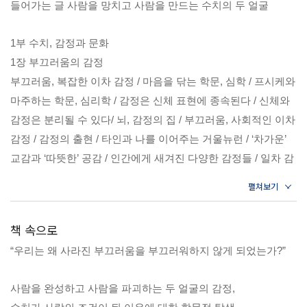
들어가는 글 사람을 망치고 사람을 만드는 수치의 두 얼굴
1부 수치, 감정과 문화
1장 부끄러움의 감정
부끄러움, 복잡한 이차 감정 / 마음을 닦는 학문, 심학 / 프시케와
마주하는 학문, 심리학 / 감정은 신체 표현에 종속된다 / 신체와
감정은 분리될 수 있다/ 뇌, 감정의 집 / 부끄러움, 사회적인 이차
감정 / 감정의 출현 / 타인과 나를 이어주는 거울뉴런 / ‘차가운’
교감과 ‘따뜻한’ 공감 / 인간에게 새겨진 다양한 감정들 / 일차 감
정과 부끄러움 / 혐오, 꺼리고 물리치는 감정 / 순수한 역겨움에
서 도덕적 역겨움까지, 혐오의 4단계 / 수줍음, 경계에 그어진 붉
은 기준
책 속으로
“우리는 왜 사라진 부끄러움을 부끄러워하지 않게 되었는가?”
2장 부끄러움의 언어문화
부끄러움과 언어학 / 벌거벗겨지면 불처럼 타오르는 감정 / 부끄
사람을 완성하고 사람을 파괴하는 두 얼굴의 감정,
러움의 한자 표현들 / 부끄러움과 가까이 있는 말들 / 부끄러움