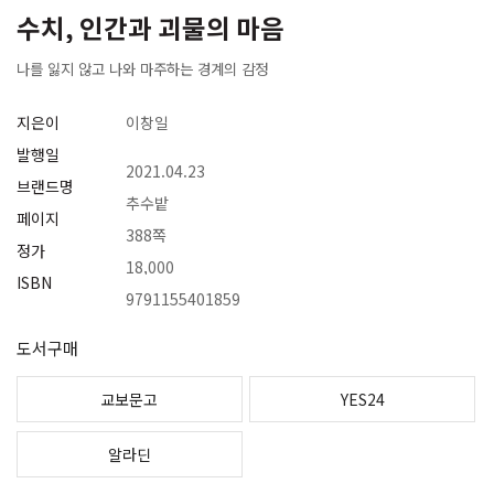
수치, 인간과 괴물의 마음
나를 잃지 않고 나와 마주하는 경계의 감정
지은이
이창일
발행일
2021.04.23
브랜드명
추수밭
페이지
388쪽
정가
18,000
ISBN
9791155401859
도서구매
교보문고
YES24
알라딘