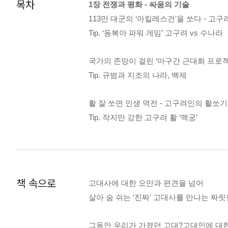
목차
1장 전쟁과 평화 - 싸움의 기술
113만 대군의 ‘아킬레스건’을 쏘다 - 고
Tip. ‘동북아 파워 게임’ 고구려 vs 수나라
국가의 존망이 걸린 ‘마구간 근대화 프로젝
Tip. 규범과 지조의 나라, 백제
활 잘 쏘면 인생 역전 - 고구려인의 활쏘기
Tip. 작지만 강한 고구려 활 ‘맥궁’
낙랑군의 초기 경보 체계를 무력화시킨 호
Tip. 전쟁의 승패를 좌우한 고대 군악대
책 속으로
고대사에 대한 오만과 편견을 넘어
한번 포로는 영원한 포로! - 고구려가 포
살아 숨 쉬는 ‘진짜’ 고대사를 만나는 짜릿
Tip. 거대한 고구려 제국의 카리스마
그동안 우리가 가졌던 고대?고대인에 대한