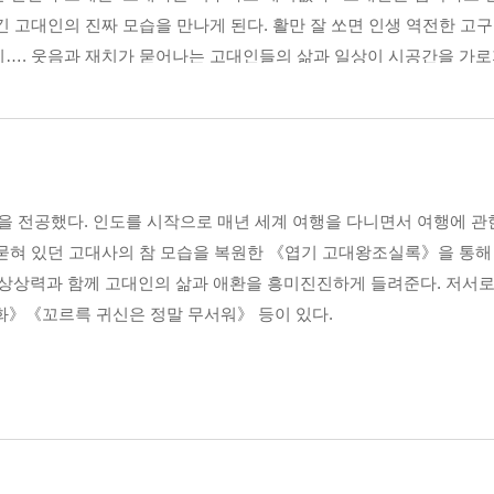
여성들이 군대 간 사연
긴 고대인의 진짜 모습을 만나게 된다. 활만 잘 쏘면 인생 역전한 고
지…. 웃음과 재치가 묻어나는 고대인들의 삶과 일상이 시공간을 가로
작이 고대국가의 형성과 국제 관계, 기술 문명에 초점을 맞췄다면 
없는 고대인들의 이야기를 따라가다 보면 그들과 함께 울고 웃으며 호흡
공왕 암살 사건에 얽힌 사연
탈전
재발견!
문곡 예언 이야기
 전공했다. 인도를 시작으로 매년 세계 여행을 다니면서 여행에 관한
여왕
 묻혀 있던 고대사의 참 모습을 복원한 《엽기 고대왕조실록》을 통
부여 등 고대국가와 고대인이 살아가는 현장을 생생하게 그려낸 책이 
상상력과 함께 고대인의 삶과 애환을 흥미진진하게 들려준다. 저서로
, ‘삶과 죽음’ 등 인간 사회를 구성하는 키워드를 총4부로 엮어 진행하
부할 수 없는 고구려 ‘첫날밤’ 통과의례
》《꼬르륵 귀신은 정말 무서워》 등이 있다.
라왕, 한민족의 명품 신화 단군신화 전격 해부, 고대에 불었던 문신 
럼 이 책에서 고대 사회를 어떻게 묘사하고 있는지 각 지역의 리포터
거느린 선덕여왕의 사연
거리 캐스팅 붐이 일어나고 있습니다. 평민 온달이 사냥대회에서 뛰어난
입니다. 하교하는 학생들로 북적이는 대학 정문 앞에는 서로 좋은 
에서 출토된 목제 남근의 비밀