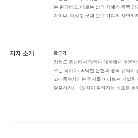
가야국 최후의 보루 여자 특공대 - 가야 
는 황당하고, 때로는 삶의 지혜가 듬뿍 담
Tip. 가야 여전사의 실체 전격 공개
자이너, 여성도 군대 갔던 가야의 사연까
《엽기 고대왕조실록》의 후속작으로, 전
2장 사랑과 본능 - 원초적 감정
으로 터치한다. 역사 속에 가려진 이름 
신라판 ‘트랜스젠더’ 혜공왕의 비밀 - 혜
Tip. 신라 후기 불꽃처럼 타오른 왕위 쟁
해학과 기지로 다시 읽는 유쾌한 역사의 
저자 소개
황근기
“고대인이 살아가는 현장을 생중계한다”
여왕의 육감은 국력이다 - 선덕여왕의 옥
강원도 춘천에서 태어나 대학에서 국문학을
Tip. 일연 표 선덕여왕 vs 김부식 표 선덕
쓰는 작가다. 딱딱한 문헌과 땅속 유적에
고구려, 백제, 신라 삼국은 물론 가야, 
고대풍속사》는 역사를 바라보는 기발한 
과 평화’, ‘사랑과 본능’, ‘부와 권력’
무릎 꿇는 자가 미인을 얻는다? - 왕도 거
탈출하기》《생각이 맑아지는 뇌호흡 동화
야기 속 놀라운 진실, 트렌스젠더였던 신
Tip. 시절 따라 변하는 결혼 풍속도
이 어떻게 펼쳐질지 자못 기대됩니다. 그
를 연결하겠습니다.
신라의 거침없는 결혼 제도 - 서방 셋을 
Tip. 신분에 따른 신라의 결혼 제도
최근 대학(고구려의 교육 기관) 가에 길
있는 인재를 영입하려는 경쟁이 벌어진 것
이것이 무엇에 쓰는 물건인고? - 안압지