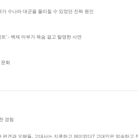
구려가 수나라 대군을 물리칠 수 있었던 진짜 원인
트’ - 백제 마부가 목숨 걸고 탈영한 사연
 문화
동왕자의 미남계 - 호동왕자가 자명고에 집착한 진짜 이유
로 교환을 거부한 속사정
한 경험
 편견과 오해들. 고대사는 지루하고 재미없다? 고대인은 엄숙하고 진