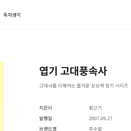
독자생각
엽기 고대풍속사
고대사를 이해하는 즐거운 상상력 엽기 시리즈
지은이
황근기
발행일
2007.09.27
브랜드명
추수밭