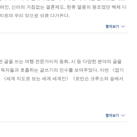
구려인, 신라의 거침없는 결혼제도, 한류 열풍의 원조였던 백제 디
지르며 우리 앞으로 성큼 다가온다.
《엽기 고대풍속사》는 고대의 사소한 역사와 풍속을 경쾌한 웃음
하는 놀라운 경험을 하게 될 것이다.
 글을 쓰는 여행 전문가이자 동화, 시 등 다양한 분야의 글을
해 독자들과 호흡하는 글쓰기의 진수를 보여주었다. 이번 《엽기
있다고 해서 화제입니다. 바로 《엽기 고대풍속사》인데요, ‘전쟁
 《세계 지도로 보는 세계 세계인》《로빈슨 크루소와 숲에서
고 있습니다. 자명고를 둘러싼 호동왕자와 낙랑공주의 열렬한 사랑 이
열풍 등 교과서에서 배웠던 역사적 사실 이면의 흥미로운 주제들
를 연결해 자세한 이야기를 들어보도록 하겠습니다. 먼저 고구려
 활 솜씨로 장원을 차지하자 ‘영웅’ 기획사들 사이에서 가능성
학생을 캐스팅하려는 매니저들의 움직임이 분주합니다.