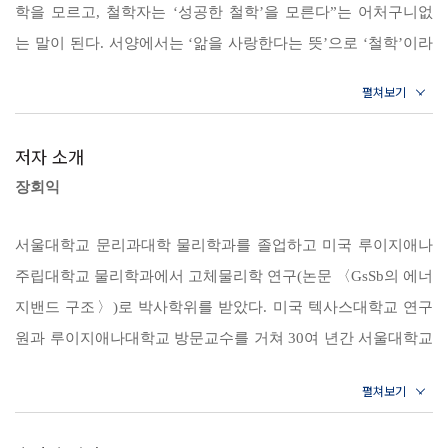
그 성과를 앞서 이야기한 인류 지성사에 포갠다. 즉 근대 이전 자연철학
학을 모르고, 철학자는 ‘성공한 철학’을 모른다”는 어처구니없
는 왜 떨어지나? [내용 정리] [해설 및 성찰]
에서 시작해 세분화된 오늘날 분과 학문들의 갈래를 역사상 인류가 그랬
는 말이 된다. 서양에서는 ‘앎을 사랑한다는 뜻’으로 ‘철학’이라
듯이 단계별로 차근차근 섭렵한 다음 앎의 큰 줄기를 통합적으로 바라보
제3장 소를 보다: 상대성이론
했고, 동양에서는 그저 ‘학學’이라고 불렀을 뿐 부분으로 갈라놓
는 지금에 이르러 다시 분과 학문으로 갈라지기 전인 통합 학문으로서의
[역사 지평] 두 번째 기적의 해｜아인슈타인의 지성은 어디서 왔
지 않았다. 그런데 ‘철학’ 또는 ‘학’이 다른 이유도 아닌 ‘학문 자
자연철학으로 돌아간다. 인류가 나아가는 지적 여정은 지향과 지양이 끊
나?｜4차원 세계의 선포｜또 한 번의 도약 [내용 정리] 두 사다
체의 성공’으로 인해 이리 찢기고 저리 찢겨 그 본연의 모습을
저자 소개
리의 상대적 기울기｜상대속도로 본 4차원 시공간의 의미｜아
임없이 교차되는 과정이다. 따라서 책에서 소개되는 지성사의 열 가지 전
잃고 있는 것이다. _책 머리에 중에서
장회익
인슈타인의 두 기본 명제들｜시간 간격의 상대성과 고유시간｜
환점은 독립적으로 분절되는 것이 아니라 인과관계가 성립되는 맥락을
4차원 속도와 4차원 운동량｜4차원 상태와 상태 변화의 원리｜
형성하며, 저자 또한 공부의 과정에서 그 맥락을 차근차근 쫓아간 끝에
제1장 《우주설》에 나타난 문제의식에서 출발해 근대 서구 과학이 그
서울대학교 문리과대학 물리학과를 졸업하고 미국 루이지애나
일반상대성이론 [해설 및 성찰]
통합적 앎이라는 새로운 틀을 제시하며 지금까지의 흐름 너머로 나아간
내용을 어떻게 채워왔는가를 알아본 후 다시 제10장에서 이 모두를 〈태
주립대학교 물리학과에서 고체물리학 연구(논문 〈GsSb의 에너
다. 이 책의 제목이 ‘장회익의 자연철학 강의’인 까닭이다.
극도설〉의 구도와 비교해 논의함으로써 ‘삶 중심’으로 형성된 동아시아
제4장 소를 얻다: 양자역학
지밴드 구조〉)로 박사학위를 받았다. 미국 텍사스대학교 연구
의 학문 전통이 어떻게 이어질 수 있을지를 살펴보고자 한다. 이는 근본
[역사 지평] 취리히 대학의 한 세미나실｜“그는 거대한 장막의
원과 루이지애나대학교 방문교수를 거쳐 30여 년간 서울대학교
여헌 장현광의 《우주설》에서 슈뢰딩거의 《생명이란 무엇인가》까지
적으로 우리 문화의 풍토에 바탕을 놓고 그간 서구 과학이 얻어낸 내용들
한쪽 귀퉁이를 들어 올렸습니다”｜파동함수가 의미하는 것은?
물리학과 교수로 재직했으며, 같은 대학 대학원의 ‘과학사 및 과
물리학자가 철학적으로 들려주는 학문의 결정적 순간들이 지닌 의미
을 우리의 관념 틀 속에서 파악해 결국은 우리의 지적 자산으로 삼아보자
[내용 정리] ‘상태’의 함수적 성격과 맞-공간｜양자역학의 기본
학철학 협동과정’에서 겸임교수로 참여했다. 지금은 서울대학
는 자세다. _여는 글 중에서
공리｜상태 변화의 원리, 슈뢰딩거 방정식｜사건의 유발 및 측
교 명예교수로 있으면서, 초빙교수로서 경희대학교에서 강의를
“사물은 왜 모두 땅으로 떨어질까요. 그리고 사물이 땅으로 떨어진다면