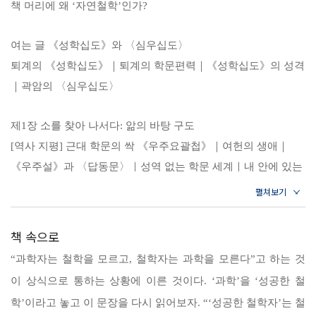
책 머리에 왜 ‘자연철학’인가?
철학 강의》는 여헌 장현광부터 뉴턴, 데카르트, 스피노자, 볼츠만, 아인
슈타인, 슈뢰딩거 등 인물 중심으로 인간이 학문을 발전시켜간 길과 저자
여는 글 《성학십도》와 〈심우십도〉
가 평생을 탐구해온 연구 주제들을 포갬으로써 인류가 어떻게 앎의 지평
퇴계의 《성학십도》｜퇴계의 학문편력｜《성학십도》의 성격
을 넓혀갔고, 동시에 그들의 어깨에 올라탄 저자 자신이 어떻게 공부를
｜곽암의 〈심우십도〉
심화시켜갔으며 지금에 이르러 어떤 결론을 내렸는지를 아울러 정리했
다.
제1장 소를 찾아 나서다: 앎의 바탕 구도
그 과정은 크게 세 가지 방향으로 진행된다. 첫째, 형식적으로는 자연과
[역사 지평] 근대 학문의 싹 《우주요괄첩》｜여헌의 생애｜
학과 철학이 분리되기 직전 자연철학으로 불리던 시절부터 거슬러 올라
《우주설》과 〈답동문〉｜성역 없는 학문 세계｜내 안에 있는
간 다음 고전역학과 양자역학을 지나 생명을 다시 정의하고 스스로의 마
이로 천지만물의 이를 비추다｜대지는 왜 떨어지지 않는가? [내
음을 들여다볼 수 있게 된 오늘날에 이르기까지 인류 지혜의 역사를
용 정리] [해설 및 성찰]
〈심우십도〉에 빗댄다(*곽암의 〈심우십도〉는 한 개인이 진짜 자신,
책 속으로
또는 진리를 찾아나가는 과정을 소년이 소를 찾아 집으로 돌아가기까지
제2장 소의 자취를 보다: 고전역학
“과학자는 철학을 모르고, 철학자는 과학을 모른다”고 하는 것
의 열 가지 장면으로 그린 우화다).
[역사 지평] 데카르트의 ‘놀라운 학문’｜나는 생각한다, 그러므
이 상식으로 통하는 상황에 이른 것이다. ‘과학’을 ‘성공한 철
둘째, 내용적으로는 이론물리학에서 시작해 ‘앎’과 ‘생명’이라는 탐구 주
로 나는 존재한다Cogito ergo sum｜데카르트가 토대를 세운 물
제를 평생 붙든 끝에 철학적 성찰에 도달하게 된 스스로의 연구 인생과
학’이라고 놓고 이 문장을 다시 읽어보자. “‘성공한 철학자’는 철
리학｜거인의 어깨 위에 올라선 거인｜기적의 해 1666년｜사과