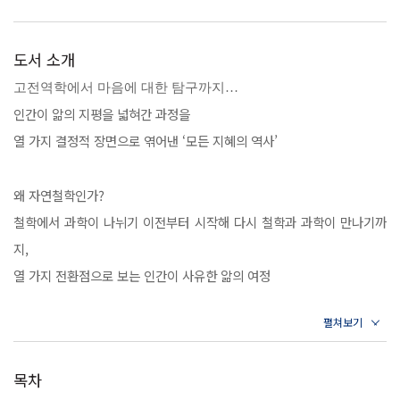
도서 소개
고전역학에서 마음에 대한 탐구까지…
인간이 앎의 지평을 넓혀간 과정을
열 가지 결정적 장면으로 엮어낸 ‘모든 지혜의 역사’
왜 자연철학인가?
철학에서 과학이 나뉘기 이전부터 시작해 다시 철학과 과학이 만나기까
지,
열 가지 전환점으로 보는 인간이 사유한 앎의 여정
이 책에서 저자는 근대 이후 오늘날에 이르기까지 스스로를 스승으로 삼
아 자신만의 세계를 완성시킨 이들과 그들의 학문을 《심학십도》의 형
목차
식으로 정리해 지성사의 흐름을 조망한다. 구체적으로 《장회익의 자연