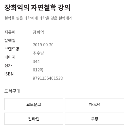
장회익의 자연철학 강의
철학을 잊은 과학에게 과학을 잊은 철학에게
지은이
장회익
발행일
2019.09.20
브랜드명
추수밭
페이지
344
정가
612쪽
ISBN
9791155401538
도서구매
교보문고
YES24
알라딘
쿠팡