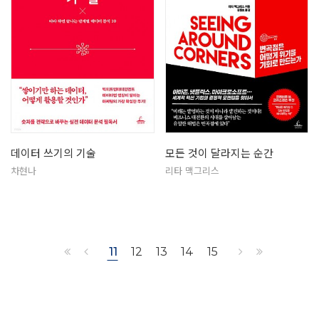
데이터 쓰기의 기술
모든 것이 달라지는 순간
차현나
리타 맥그리스
11
12
13
14
15