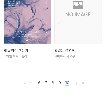
왜 살아야 하는가
맛있는 경영학
미하엘 하우스캘러
고바야시 가오루
6
7
8
9
10