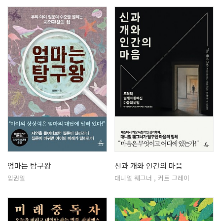
엄마는 탐구왕
신과 개와 인간의 마음
임권일
대니얼 웨그너 , 커트 그레이