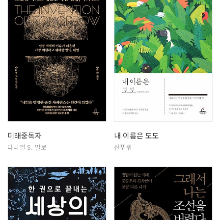
미래중독자
내 이름은 도도
다니엘 S. 밀로
선푸위