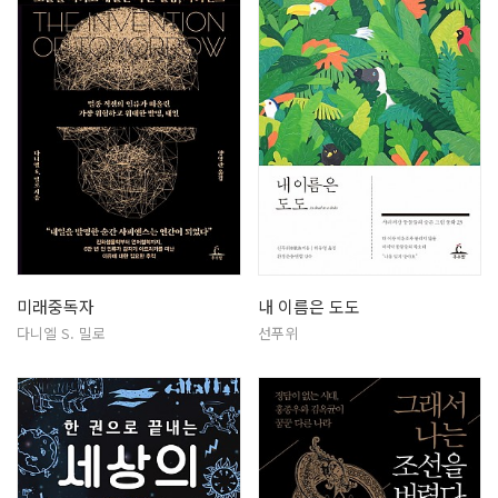
미래중독자
내 이름은 도도
다니엘 S. 밀로
선푸위