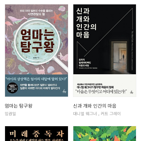
엄마는 탐구왕
신과 개와 인간의 마음
임권일
대니얼 웨그너 , 커트 그레이