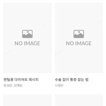
렌틸콩 다이어트 레시피
수술 없이 통증 잡는 법
홍성란, 양해림
나영무