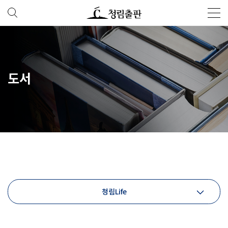
도서
청림Life