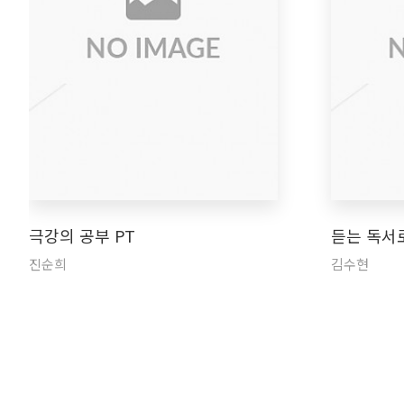
극강의 공부 PT
듣는 독서
진순희
김수현