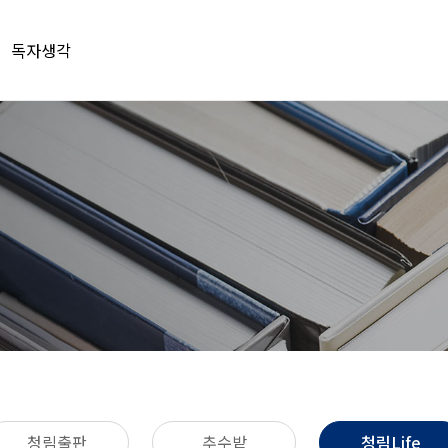
독자생각
청림출판
추수밭
청림Life