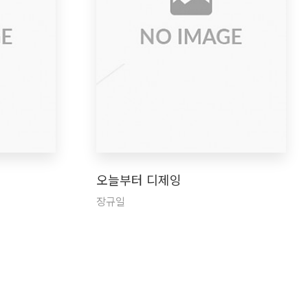
오늘부터 디제잉
장규일