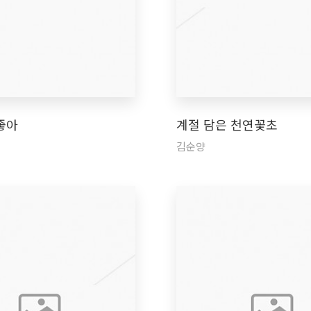
좋아
계절 담은 천연꽃초
김순양