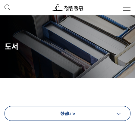
도서
청림Life