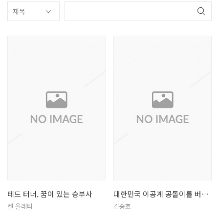
테드 터너, 꿈이 있는 승부사
대한민국 이공계 공돌이를 버려라
켄 올레타
김송호