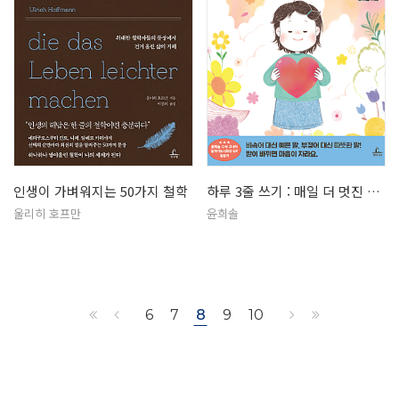
인생이 가벼워지는 50가지 철학
하루 3줄 쓰기 : 매일 더 멋진 내…
울리히 호프만
윤희솔
6
7
8
9
10