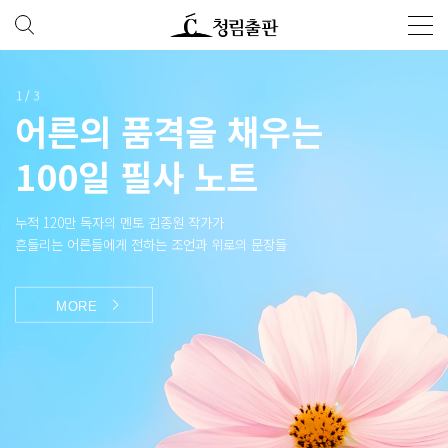
1
/
3
어른의 품격을 채우는
100일 필사 노트
누적 120만 독자의 멘토 김종원 작가가
흔들리는 어른들에게 전하는 조언과 위로의 문장들
MORE