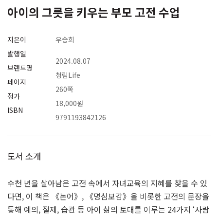
아이의 그릇을 키우는 부모 고전 수업
지은이
우승희
발행일
2024.08.07
브랜드명
청림Life
페이지
260쪽
정가
18,000원
ISBN
9791193842126
도서 소개
수천 년을 살아남은 고전 속에서 자녀교육의 지혜를 찾을 수 있
다면, 이 책은 《논어》, 《명심보감》을 비롯한 고전의 문장을
통해 예의, 절제, 습관 등 아이 삶의 토대를 이루는 24가지 ‘사람