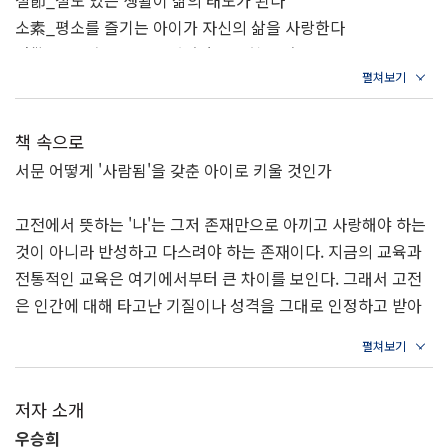
절節_절도 있는 생활이 삶의 태도가 된다
소素_평소를 즐기는 아이가 자신의 삶을 사랑한다
경敬_배우려는 마음이 있어야 가르침을 받는다
2장 부모의 내공이 아이의 길을 만든다
책 속으로
칙則_원칙 있는 부모의 아이는 흔들리지 않는다
서문 어떻게 '사람됨'을 갖춘 아이로 키울 것인가
연然_부모는 아이의 가장 중요한 환경이다
강剛_아름다운 진주는 상처를 두려워하지 않는다
고전에서 뜻하는 '나'는 그저 존재만으로 아끼고 사랑해야 하는
제制_풍족함이란 물질이 아니라 절제에서 온다
것이 아니라 반성하고 다스려야 하는 존재이다. 지금의 교육과
습習_새는 나는 연습을 게을리하지 않는다
전통적인 교육은 여기에서부터 큰 차이를 보인다. 그래서 고전
험險_아이가 감당할 수 없는 곳은 피해야 한다
은 인간에 대해 타고난 기질이나 성격을 그대로 인정하고 받아
들이는 것을 넘어서서 가르치고 다듬어야 한다고 주장한다. 이
3장 부모와 아이는 함께 성장한다
처럼 강력하고 단호한 가르침은 부모와 자식의 위치가 서로 다
르기 떄문에 어렵지 않게 행해질 수 있다. 부모와 아이는 결코
대待_아이는 자신만의 속도로 자라난다
저자 소개
수평적으로 한 선상에 놓이지 않는다. 그리고 그만큼 부모의 의
개蓋_사소한 잘못은 아이도 이미 알고 있다
우승희
무와 책임이 무겁다. 선생님, 친구들 그리고 사회에서 만나는 수