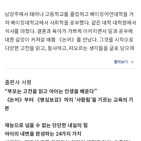
근近_답은 다른 곳이 아닌 내 아이에게 있다
많은 사람에 대해서는 언제나 거리낌 없는 것보다는 공경하는
우友_사귀는 친구가 아이의 운명을 만든다
남양주에서 태어나 고등학교를 졸업하고 베이징어언대학을 거
태도가 우선이다.
신信_아이와의 약속은 천금같은 무게가 있다
쳐 베이징대학교에서 사회학을 공부했다. 같은 대학 대학원에서
전專_한 가지에 집중하면 만 가지를 얻는다
석사를 마쳤다. 결혼과 육아가 가쁘게 이어지면서 일과 공부에
_5쪽
대한 갈망이 커져갈 때쯤 《논어》를 만났다. 그것을 시작으로
다양한 고전을 읽고, 필사하고, 떠오르는 생각들을 글로 담으며
4장 지혜로운 부모가 지혜로운 아이로 키운다
스스로를 돌보고 있다. 아이가 자라면서 고전의 가르침을 자연
스럽게 아이 교육에 연결하게 되었고, 그 과정에서 아이와 함께
학學_세상에 쓸모없는 공부는 없다
성장함을 느꼈다. 고전의 교훈을 교육에 직접 적용해보며 깨달
독讀_소리 내어 읽는 책은 내 것이 된다
출판사 서평
은 지점들을 정리한 이 책이, 오늘을 함께 살아가는 부모들에게
서書_재미있는 책보다 의미 있는 책이 귀하다
자녀교육의 방향을 찾는 계기가 되길 바란다.
“부모는 고전을 읽고 아이는 인생을 배운다”
실實_내 손으로 배운 것이 더 오래 남는다
지은 책으로 《어른의 새벽》, 《아이와 찾은 한자, 한 단어 마
《논어》부터 《명심보감》까지 ‘사람됨’을 기르는 교육의 기
획劃_태산도 쪼개면 티끌이 된다
음 공부》가 있다.
본
사史_역사를 배우면 미래가 보인다
재능으로 넘을 수 없는 단단한 내실의 힘
주석
아이의 내면을 완성하는 24가지 가치