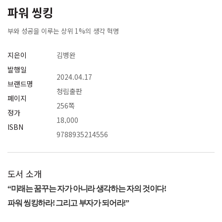
파워 씽킹
부와 성공을 이루는 상위 1%의 생각 혁명
지은이
김병완
발행일
2024.04.17
브랜드명
청림출판
페이지
256쪽
정가
18,000
ISBN
9788935214556
도서 소개
“
미래는 꿈꾸는 자가 아니라 생각하는 자의 것이다
!
파워 씽킹하라
!
그리고 부자가 되어라
!”