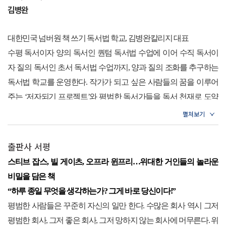
생각을 하려면 최대한 크게 하라
읽게 되었을 때
,
강력하고 새로운 남다른 생각들
,
즉 파워 씽킹으로
김병완
머리가 꽉 차게 될 때
,
비로소 당신은 어제와 다른 새로운 자신으로
“
생각을 바꾸어라
.
그러면 세상이 바뀐다
.”_
노먼 빈센트 필
재창조될 것이다
.
그러한 파워 씽킹은 최상의 삶과 위대한 부와 성공
대한민국 넘버원 책 쓰기 독서법 학교
,
김병완칼리지 대표
“
위대함을 생각하면 위대해진다
.”_
오리슨 스웨트 마든
4
장 파워 씽커들의 생각법
을 만들어줄 것이다
.
_ p. 16, <
프롤로그
>
중에서
수평 독서이자 양의 독서인 퀀텀 독서법 수업에 이어 수직 독서이
“
지금 실제로 일어나고 있는 일은 이전에 상상했던 것에 불과하
위대한 사업가의 성공 비밀
자 질의 독서인 초서 독서법 수업까지
,
양과 질의 조화를 추구하는
다
.” _
윌리엄 블레이크
생각의 힘으로 천재가 된 사람들
위대함을 생각하면 위대해진다
.
평범함을 생각하면 평범해진다
.
담
독서법 학교를 운영한다
.
작가가 되고 싶은 사람들의 꿈을 이루어
부는 생각에서 창조된다
대함을 생각하면 담대해진다
.
나약함을 생각하면 나약해진다
.
부유
주는
‘
저자되기 프로젝트
’
와 평범한 독서가들을 독서 천재로 도약
지금까지 역사를 만들어온 시대의 위인들은 모두 생각의 중요성에
절대 빼앗기지 않아야 할 생각할 자유
함을 생각하면 부유해진다
.
궁핍을 생각하면 가난해진다
.
파워 씽킹
시키는 독서스킬 향상 프로그램
‘
독서혁명 프로젝트
’
를 운영하며
‘1
대해 말해왔다
.
자본이 없어도
,
가진 것이 없어도 우리는 자신만의
최고의 삶을 위해 가장 먼저 바꾸어야 할 것
은 강력하고 위대하고 부유하고 담대한 생각을 하는 것이다
.
파워 씽
0
년
800
명 작가 배출
, 8,000
명 독서법 수강
’
이라는 성과를 창출해내
생각은 가지고 있다
. ‘
나는 어차피 안 돼
’ ‘
할 수 있는 일이 없어
’ ‘
머
커는 말 그대로 파워 씽킹을 하는 사람이고
,
루저 씽커는 늘 나약하
기도 했다
.
더불어 유튜브
〈
김병완
TV
〉
를 통해 독서법과 책 쓰기
리가 나쁘니까
’ ‘
돈이 없으니까
’
…
성공할 수 없는 이유를 수십 가지
출판사 서평
에필로그
당신은 어떤 인생을 살고 싶은가
?
고 부정적이고 궁핍하고 편협한 생각만 하는 사람이다
.
당신이 어떤
에 관한 독자들의 궁금증과 고민을 해결해주고 있다
.
만들기를 이제 그만 멈추고
,
자신이 꼭 성공해야만 하는 이유를 만
스티브 잡스
,
빌 게이츠
,
오프라 윈프리
…
위대한 거인들의 놀라운
삶을 살게 되는지는 당신에게
과거 저자는 안정된 직장을 포기하고
3
년 동안 도서관에 칩거하다
들고 생각하라
.
간절히 바라는 것을 생각하고 또 생각하라
.
우리는
비밀을 담은 책
달려 있는 셈이다
.
_ pp. 32~33, <1
장
1%
만 알고 있는 파워 씽킹의 비밀
시피 하며
‘1,000
일 독서
’
를 실천했다
.
당시 그가 읽은 책은 무려
1
만
파워 씽킹을 하면서 원하는 삶을 이루어왔다
.
더 나아가서는 지금
“
하루 종일 무엇을 생각하는가
?
그게 바로 당신이다
!”
>
중에서
권에 달했고
,
어느 날 깨달은 글쓰기의 즐거움 덕분에 해마다
10
권
우리가 살고 있는 사회를
,
오늘을 만들어왔다
.
그리고 앞으로는 미
평범한 사람들은 꾸준히 자신의 일만 한다
.
수많은 회사 역시 그저
이상 책을 출간하면서
‘
신들린 작가
’
라는 호칭까지 얻게 되었다
.
현
래도 그려나갈 것이다
.
생각에 한계란 없다
.
시대와 장소를 초월한
평범한 회사
,
그저 좋은 회사
,
그저 망하지 않는 회사에 머무른다
.
위
자신이 왜 살아야 하고
,
무엇 때문에 살아가야 할 것인지를 생각하지