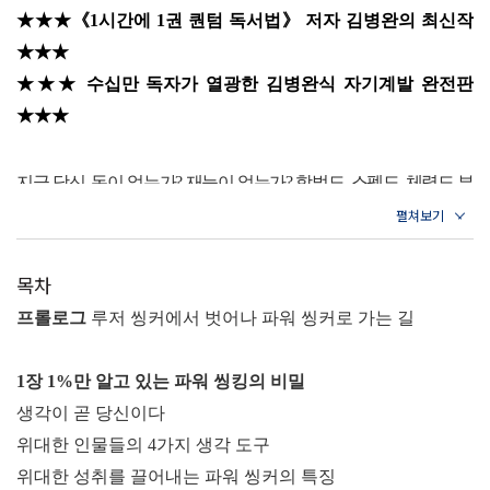
★★★《
1
시간에
1
권 퀀텀 독서법
》
저자 김병완의 최신작
★★★
★★★
수십만 독자가 열광한 김병완식 자기계발 완전판
★★★
지금 당신
,
돈이 없는가
?
재능이 없는가
?
학벌도
,
스펙도
,
체력도 부
족한가
?
이미 늦었다고 생각하고 있지는 않은가
?
이번 생은 망했다
며 모든 것을 내려놓은 채 방구석에 앉아서 하루하루 무의미한 시
간을 보내고 있다면 당신은 반드시 평생 실패한 삶을 살 것이다
.
그
목차
러나 오직 생각의 관점만 바꾼다면
,
평범한 당신도 위대한 성공을
프롤로그
루저 씽커에서 벗어나 파워 씽커로 가는 길
이룰 수 있다
.
여기 수십만 독자의 인생을 바꾼
《
1
시간에
1
권 퀀텀
독서법
》
의 김병완 저자가 새로운 성공의 자본을 제시한다
.
독서와
1
장
1%
만 알고 있는 파워 씽킹의 비밀
책쓰기를 뛰어넘어 인생을 반전시키고 성공을 창조하는 남다른 생
생각이 곧 당신이다
각의 힘
,
바로
‘
파워 씽킹
’
이다
.
미래는 꿈꾸는 자의 것이 아니라 생
위대한 인물들의
4
가지 생각 도구
각하는 자의 것이다
.
지금 바로 파워 씽킹하라
!
생각을 바꾸면 세상
위대한 성취를 끌어내는 파워 씽커의 특징