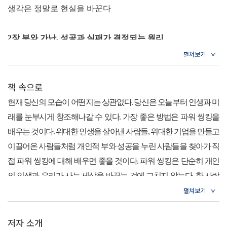
이 바뀐다
.
생각은 정말로 현실을 바꾼다
《
시크릿
》《
잠재의식의 힘
》《
끌어당김의 법칙
》…《
퓨처 셀
2
장 부와 가난
,
성공과 실패가 결정되는 원리
프
》
까지
생각하지 않으면 노예처럼 살게 된다
“
시대와 장소를 초월한 위대한 성공은 위대한 생각
,
파워 씽킹에서
생각을 단련하면 인생의 질이 높아진다
시작된다
!”
인생은 생각대로 흘러간다
책 속으로
그렇다면 원하는 것을 모두 얻는 성공이란 어떻게 정의 내릴 수 있
잠재의식을 깨우는 것이 성공의 열쇠이다
현재 당신의 모습이 어떤지는 상관없다
.
당신은 오늘부터 인생과 미
을까
?
넘치는 돈
,
똑똑한 머리
,
누구나 부러워할 만한 사회적인 지
생각 혁명이 곧 인생 혁명을 부른다
래를 눈부시게 창조해나갈 수 있다
.
가장 좋은 방법은 파워 씽킹을
위
,
시간이 흘러도
20
대처럼 건강한 육체
…
어쩌면 이 모든 것을 다
배우는 것이다
.
위대한 인생을 살아낸 사람들
,
위대한 기업을 만들고
가지고 싶은 것이 사람의 마음일지도 모른다
.
이 책을 펼쳐 든 당신
이끌어온 사람들처럼 개인적 부와 성공을 누린 사람들을 찾아가 직
은 아마도 이 모든 것들을 포함해 성공이라는 것을 그 누구보다 간
3
장 생각을 단련하는 파워 씽킹 트레이닝
접 파워 씽킹에 대해 배우면 좋을 것이다
.
파워 씽킹은 단순히 개인
절히 바랄 것이다
.
그러나 무엇부터 해야 할지 몰라 방황하고 있을
생각이 몸에 미치는 영향
의 인생과 우리가 사는 세상을 바꾸는 것에 그치지 않는다
.
한 사람
지도 모른다
.
파워 씽킹을 단련하는 최고의 도구
의 인생을 새롭게 만들고 세상을 창조해나간다
.
믿을 수 있겠는가
?
이런 성공은 아주 특별한 사람들만 이룰 수 있는 것일까
?
그렇지 않
아무도 성공하지 못한 일을 해내는 법
손톱 크기보다 작은 씨앗이 엄청나게 큰 거목이 될 것이라는 사실을
다
.
《
파워 씽킹
》
의 저자인 김병완 대표는 누구나 성공에 도달할
재능을
200%
발휘하는 성공의 비밀
잊어서는 안 된다
.
의심하지 말고
,
믿고 이 책을 펼쳐 보라
.
끝까지 다
저자 소개
수 있다고 말한다
.
방법은 아주 간단하다
.
생각부터 하는 것이다
.