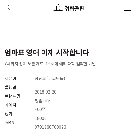
엄마표 영어 이제 시작합니다
7세까지 영어 노출 제로, 16세에 해외 대학 입학한 비밀
지은이
한진희(누리보듬)
발행일
2018.02.20
브랜드명
청림Life
페이지
400쪽
정가
18000
ISBN
9791188700073