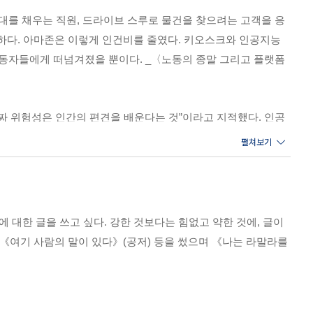
열대를 채우는 직원, 드라이브 스루로 물건을 찾으려는 고객을 응
 부동산 가격이 떨어진다? | 그럼에도 여전히 신뢰받지 못하는
과하다. 아마존은 이렇게 인건비를 줄였다. 키오스크와 인공지능
모든 게 바뀌겠죠” | 우리는 모빌리티 생태계에 대해 얼마나 준
령노동자들에게 떠넘겨졌을 뿐이다. _〈노동의 종말 그리고 플랫폼
짜 위험성은 인간의 편견을 배운다는 것”이라고 지적했다. 인공
한 정확성’이라는 신뢰와 권위까지 누리게 될 가능성이 높다. 한
인해 태어난 새로운 인간 | 완벽한 인간으로 개량되고 싶은 인간의
 판례를 바탕으로 학습할 것이기 때문에 마찬가지 판결을 내릴 수
도 농민들은 왜 목숨을 끊었을까?
자율주행 트랙터와 콤바인을 비롯한 농기계들이 서로 정보를 교환
고 코로나19 | 흑사병과는 다르게 코로나19는 평등하지 않았다 |
 대한 글을 쓰고 싶다. 강한 것보다는 힘없고 약한 것에, 글이
계에 의존하는 시대가 오고 있다는 뜻이다. 또한 문화도 바뀔 것
, 《여기 사람의 말이 있다》(공저) 등을 썼으며 《나는 라말라를
 지금 모델로 제시되고 있는 자율주행차의 실내는 영화관이나 거실
섬나라의 간절한 호소 | 탄소중립을 이루는 속도가 닥쳐올 위기보
배로 늘었다. 유전자 변형 농산물이 위험한 이유는 우리 몸에 해롭