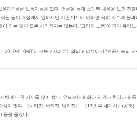
상: 자동차가 가는 대로 목적지까지 끌려가지 않으려면
없을까? 물론 노동자들은 있다. 언론을 통해 소개된 내용을 보면 진
치의 움직이는 수레에서 오백 년 이후 | 자율주행차가 등장하면 도시의
생산 직원 등이 매장에서 일하지만 기존 마트에 비하면 극히 소수에 불
 될 자율주행차의 미래 | “스마트폰이 그랬듯 자율주행차가 등장하면 
들이 하는 일이 모두 사라지지는 않는다. ‘그림자 노동’이 되어 유
로 축적될 때
 2017년 《MIT 테크놀로지리뷰》와의 인터뷰에서 “인공지능의 진
들: 당신의 아이를 완벽한 인간으로 편집해드립니다
형상과 목소리를 잘 인식한다. 그렇게 학습한 인공지능운 ‘통계에 기반
 ‘미래의 질병’과 지금 여기를 사는 우리 | 세 사람의 유전자를 디자
판사가 낫겠다”고 말하는 이들이 있다. 하지만 인공지능 판사는 과거
서 돌아온 동물 | 미국과 중국이 벌이는 유전자 변형 ‘콩 전쟁’ | 인
워야 하는 인간〉 중에서.
: 인간이 감당하지 못하는 질병이 일상의 일부가 된다는 것
 때문에 부동산에도 영향을 미칠 것이 분명하다. 농업도 달라진다. 
 새로운 전염병’ 사스 그리고 6년 후 신종플루 | 메르스, 에볼라 그리
해에 대한 기사를 많이 썼다. 앞으로는 평화와 인권과 환경과 평등에
리를 자연 생태계만이 아니라 자율주행과 5G가 결합된 모빌리티 생태
간은 지구에서 함께 살아갈 준비가 되었는가?
관심이 많다. 《사라진, 버려진, 남겨진》, 《10년 후 세계사》(공저)
주 약간만 조작해도 되는 자동차 안에서 탑승자는 무엇을 할까. 실제
 등을 옮겼다.
인간이 사라진 세상〉 중에서.
운 풍경은 인간이 사라진 세상이었다
 바뀌니 호주에서 불길이 치솟았다 | “국익보다는 정의를!” 태평양 
농가들이 지불해야 하는 생산 원가는 2005년에 비해 2016년 2.3