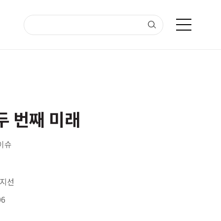
두 번째 미래
 이슈
이지선
06