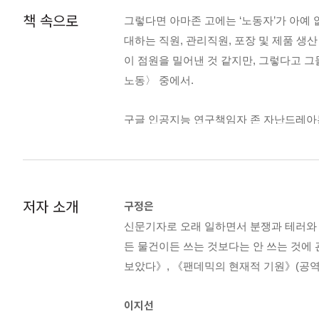
인간이 사라진 자동차, 인간이 사라진 세
책 속으로
그렇다면 아마존 고에는 ‘노동자’가 아예 
실리콘밸리에서 만드는 자동차들 | 다 빈
대하는 직원, 관리직원, 포장 및 제품 
자율주행 기술 | 어쩌면 노동자들의 지옥이
이 점원을 밀어낸 것 같지만, 그렇다고 그
비되었는가? | 나의 움직임이 모두 데이터
노동〉 중에서.
2부 사람과 지구
구글 인공지능 연구책임자 존 자난드레아는
변형된 음식을 먹고 사는 디자인된 사람
지능은 여성보다 남성, 흑인보다 백인의 
유전자 가위가 자르고 붙일 우리의 미래 |
국의 법원을 질타하며 “차라리 인공지능 
강박 | 4퍼센트가 인간인 쥐 그리고 멸종에
있다. _〈인간을 배우는 기계, 기계를 배
저자 소개
구정은
코로나19 이후 다시 코로나27을 맞는다면
‘접근성’이 달라지면 입지 조건이 바뀌기
인간이 돌려받은 21세기 바이러스 | ‘전혀
신문기자로 오래 일하면서 분쟁과 테러와 재
하는 것은 벌써 현실화됐다. 우리의 먹거
전염병은 때로 정치가 되기도 한다 | 인
든 물건이든 쓰는 것보다는 안 쓰는 것에 
이다. 스스로 움직이는, 혹은 사람이 아
보았다》, 《팬데믹의 현재적 기원》(공역)
과 비슷하다. _〈인간이 사라진 자동차, 
파이프라인과 창밖의 날씨: 가장 아름다
이지선
기상이변이 평범해진 세상 | 남극의 바람이
생명공학기업들의 주장과 달리 인도의 면화 