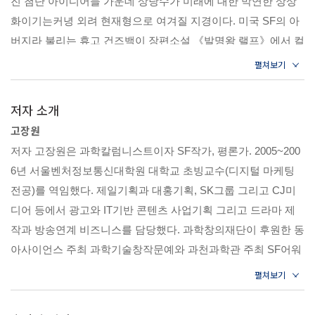
진 첨단 아이디어들 가운데 상당수가 미래에 대한 막연한 상상
처치 곤란한 우주 쓰레기들
화이기는커녕 외려 현재형으로 여겨질 지경이다. 미국 SF의 아
일론 머스크와 함께 꿈꾸는 테라포밍 프로젝트
버지라 불리는 휴고 건즈백이 장편소설 《발명왕 랠프》에서 컬
화성으로 떠나려면 무엇을 준비해야 할까
러TV와 비디오 전화 그리고 원격 화상회의가 등장하는 27세기
유로파 탐사에 거는 기대, 그곳엔 무엇이 살고 있을까
의 모험담을 발표한 해가 1929년이다. 그러나 2017년의 우리들
웜홀은 영화에서처럼 우주를 잇는 통로가 될 수 있을까
은 이러한 과학문명의 이기에 너무나 익숙해진 나머지 SF적인
다이슨 구, 태양에너지를 알뜰살뜰 다 써먹는 방법
저자 소개
비전을 현실과는 동떨어진 별천지인 양 오해하기 쉽다. 실은 하
고장원
루에도 수백 번씩 어제의 SF세계와 만나고 있음에도 말이다. S
Chapter 4. 세계화 - 이동의 간소화인가 위험의 가속화인가
저자 고장원은 과학칼럼니스트이자 SF작가, 평론가. 2005~200
F란 하루하루 변하면서 쏜살같이 달리고 있는 과학이란 열차에
하나가 된 지구촌 경제가 전염병의 세계화를 이끈다
6년 서울벤처정보통신대학원 대학교 초빙교수(디지털 마케팅
타고 있는 인간을 순간포착해서 카메라로 찍은 다음 인간학적인
황사를 줄이려다 도달한 뜻밖의 기술혁신
전공)를 역임했다. 제일기획과 대홍기획, SK그룹 그리고 CJ미
해석을 덧붙여 놓은 해설서이다. 그래서 SF는 꿈인 동시에 현실
미래의 교통수단은 어디까지 발달할 수 있을까
디어 등에서 광고와 IT기반 콘텐츠 사업기획 그리고 드라마 제
이다. 다시 말해 요즘 SF가 대중문화의 강력한 아이콘으로 등장
하이퍼루프 그리고 첨단교통수단의 어제와 내일
작과 방송연계 비즈니스를 담당했다. 과학창의재단이 후원한 동
하고 있는 까닭은 무엇보다도 SF 자체가 꿈을 주는 동시에 현실
순간이동이 가능하다면 세상은 어떻게 바뀔까
아사이언스 주최 과학기술창작문예와 과천과학관 주최 SF어워
에서 계속 확인할 수 있는 공명현상을 계속 불러일으키기 때문
날씨를 우리 입맛대로 조절할 수 있을까
드 심사위원을 수차례 맡았다. 수십 년간 SF와 과학의 긴밀한
이리라. 본서는 그러한 증거들을 관련 주제별로 모아 당신에게
관계에 깊은 관심을 가져왔으며 〈주간경향〉과 〈사이언스타
맛깔스레 제시하고자 한다.
Chapter 5. 세상의 끝 - 도망칠 것인가 대비할 것인가
임즈〉, 〈SK이노베이션 블로그〉 등 여러 매체에 SF와 과학