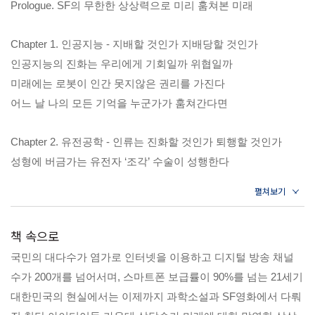
이자 SF평론가인 저자 고장원은 미래 사회의 핵심적 과제를 10
Prologue. SF의 무한한 상상력으로 미리 훔쳐본 미래
가지로 제시한다. 이를 크게 세가지 범주로 정리하면 다음과 같
다. 먼저 첨단 테크놀로지가 과연 어디까지 발전할 수 있을지 과
Chapter 1. 인공지능 - 지배할 것인가 지배당할 것인가
학적으로 규명하며 현재 우리가 서 있는 위치를 알려준다. 둘째,
인공지능의 진화는 우리에게 기회일까 위협일까
SF가 제시하는 ‘미래의 인간’이란 어떤 모습일지 가늠하며 오늘
의 우리가 나아가야 할 방향을 제시한다. 셋째, SF가 창조해낸
미래에는 로봇이 인간 못지않은 권리를 가진다
문화가 우리의 삶을 어떻게 바꾸었으며 앞으로 우리의 삶을 어
어느 날 나의 모든 기억을 누군가가 훔쳐간다면
떻게 바꾸어 나갈지 조망한다.
Chapter 2. 유전공학 - 인류는 진화할 것인가 퇴행할 것인가
성형에 버금가는 유전자 ‘조각’ 수술이 성행한다
지능의 향상은 인간을 천재로 만들까 괴물로 만들까
오늘의 평범한 식사가 미래에는 부의 상징이 된다
부처를 유전공학으로 되살리면 세상이 더 나아질까
책 속으로
국민의 대다수가 염가로 인터넷을 이용하고 디지털 방송 채널
Chapter 3. 우주개발 - 새로운 기회인가 과장된 신화인가
수가 200개를 넘어서며, 스마트폰 보급률이 90%를 넘는 21세기
우주개발의 새로운 패러다임, 과학탐구에서 비즈니스로
대한민국의 현실에서는 이제까지 과학소설과 SF영화에서 다뤄
우주여행에 날개를 달아줄 우주 엘리베이터 사업