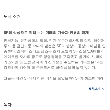
도서 소개
SF의 상상으로 미리 보는 미래의 기술과 인류의 과제
인공지능, 유전공학의 발달, 민간 우주개발사업의 성장, 하이퍼
루프 등 첨단교통 수다의 발전은 SF의 상상이 공상이 아님을 입
증한다. 일찍이 스티브 잡스는 조지 오웰의 SF 소설 ‘1984’를 리
메이크한 자사의 광고로 경영철학을 구축했고 빌 게이츠, 레이
커즈와일 등 오늘날 세계의 신기술을 주도하는 리더들은 SF를
강조하며 읽어야 할 추천도서로 SF작품을 빼놓지 않는다.
그들은 과연 SF에서 어떤 비전을 보았을까? SF가 창조한 미래
의 정체는 무엇일지, 우리는 SF의 상상력을 어떻게 활용할 수
있을지 이 책『SF의 힘』은 SF 작품들을 관통하는 미래의 기술
과 인류의 과제를 10가지로 집약하여 우리를 미래로 안내한다.
목차
우리는 미래를 내다보는 SF의 힘이 필요하다. 과학칼럼니스트