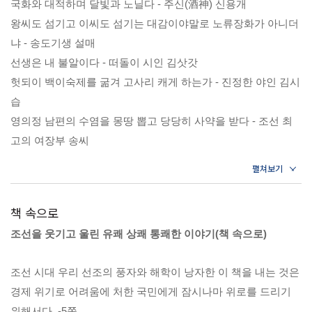
국화와 대적하며 달빛과 노닐다 - 주신(酒神) 신용개
조선을 웃기고 울린 유쾌한 사람들 쾌인, 거침없는 쾌사, 막힌
왕씨도 섬기고 이씨도 섬기는 대감이야말로 노류장화가 아니더
속을 뚫어 주는 한 줄의 여유 쾌시, 웃음보따리가 가득한 쾌담
등 총 35편의 짧고 간결한 이야기는 4개의 큰 장으로 구성되어
냐 - 송도기생 설매
있다. 웃음을 자아내는 50여 점의 풍속화를 이야기 곳곳에 배치
선생은 내 불알이다 - 떠돌이 시인 김삿갓
함으로써 읽는 재미와 보는 재미를 동시에 선사한다.
헛되이 백이숙제를 굶겨 고사리 캐게 하는가 - 진정한 야인 김시
습
영의정 남편의 수염을 몽땅 뽑고 당당히 사약을 받다 - 조선 최
고의 여장부 송씨
금강산도 동대문 밖에 있다 - 입담 개그의 지존 이항복
악귀가 따로 있는 것이 아니라 너희가 악귀다 - 취옹 화사 김명
국
책 속으로
발목은 목이 아니던가 - 까칠한 아웃사이더 정수동
조선을 웃기고 울린 유쾌 상쾌 통쾌한 이야기(책 속으로)
군자의 벗을 얻는데 2000냥쯤이야 - 매화를 사랑한 천재 화가 김
홍도
조선 시대 우리 선조의 풍자와 해학이 낭자한 이 책을 내는 것은
수업에서 해방된 것이 최대의 쾌사다 - 조선 최고의 무식 왕자
경제 위기로 어려움에 처한 국민에게 잠시나마 위로를 드리기
순평군
위해서다. -5쪽