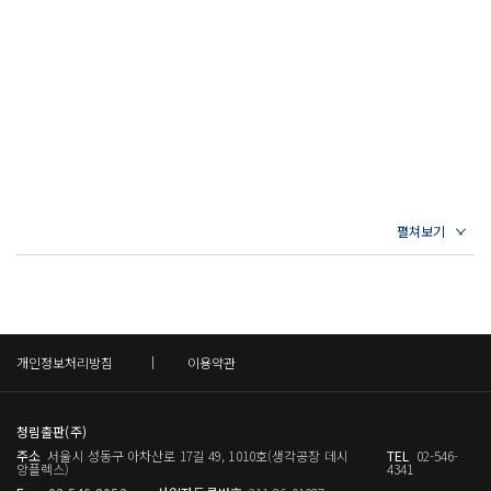
열일곱 자 시를 지어 스물여덟 대 매를 맞다 - 시를 사랑한 시골
이항복이 눈치를 보니 중신들의 얼굴에 불만이 가득했다.
선비의 비애
“내가 회의에 참석하려고 일찍 집을 나서 안국동 십자로에 이르
여자를 유혹하는 열 가지 방법 - 십격선생의 훈수
렀는데 사람들이 모여서 웅성거리더군. 무슨 일인가 싶어 가까
온 성의 벼슬아치 봄빛에 아첨하네 - 임금을 향한 권필의 비수
이 가보니 희한한 일이 벌어지고 있었네. 내시는 스님의 머리카
꽃 같은 여인의 팔은 천 사람의 베개요 - 애간장을 녹이는 명기
락을 움켜쥐고 스님은 내시의 양경을 잡고 대판 싸우기에 하도
계월의 시
재미있어서 구경을 하느라 늦었네.”
뒷산 오르느라 헛되이 땀만 흘렸구나 - 초보 신랑을 한탄한 신부
이항복이 천연덕스럽게 말했다.
의 시
“예끼, 이 사람! 스님이 무슨 머리카락이 있고, 내시가 어찌 양경
이 있나?” -94쪽
4장｜일상을 치유하는 만병통치약, 웃음보따리 쾌담(快談)
때려죽어도 하룻밤에 여섯 번은 불가하가 - 금기를 깬 부부의 항
옷을 벗기려는 박생과 벗기지 않으려는 명효 사이에 실랑이가
변
개인정보처리방침
이용약관
벌어졌다. 명효는 야릇한 신음까지 내면서 박생을 안달 나게 만
여종에 헛물켜다 '짐승'이 된 조선 선비들 - 조선 선비들의 멋쩍
들었다. 밖에서는 안의 동정에 귀를 기울이며 사람들이 포복절
은 추락
도하고 있었다.
청림출판(주)
남의 떡이 커 보이는 법! - 크기에 속은 갖바치 처의 한탄
“이크! 이게 무엇이냐?”
주소
서울시 성동구 아차산로 17길 49, 1010호(생각공장 데시
TEL
02-546-
명판결에는 닭 값을 낼 필요 없다! - 야심한 밤 부부의 송사
앙플렉스)
4341
기생의 음문을 찾던 박생이 경악하여 벌떡 일어났다. 명효는 그