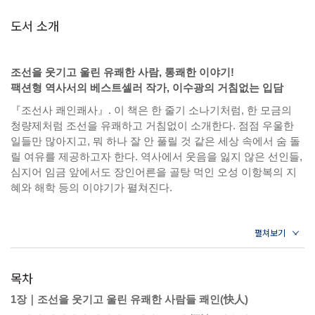
도서 소개
조선을 웃기고 울린 유쾌한 사람, 통쾌한 이야기!
팩션형 역사서의 베스트셀러 작가, 이수광의 거침없는 입담
『조선사 쾌인쾌사』. 이 책은 한 줄기 소나기처럼, 한 모금의
청량제처럼 조선을 유쾌하고 거침없이 소개한다. 점점 우울한
일들만 많아지고, 뭐 하나 잘 안 풀릴 것 같은 세상 속에서 숨 돌
릴 여유를 제공하고자 한다. 역사에서 웃음을 잃지 않은 선인들,
심지어 임금 앞에서도 장인어른을 골탕 먹인 오성 이항복의 지
혜와 해학 등의 이야기가 펼쳐진다.
이 책은 조선 시대판 ‘썬데이 서울’이라 할 수 있다. 조선 시대를
풍미하고 통쾌하고 유쾌한 사람들, 일화들, 시들, 야담들이 와글
와글 모여 있기 때문이다. 웬만한 일에는 눈 하나 깜짝하지 않는
호탕한 기운이 있고, 신분과 지위의 한계를 뛰어넘는 풍자와 해
목차
학 등 조선 500년 역사에서 가장 유쾌하고 상쾌하고 통쾌한 이
야기를 가려 뽑았다.
1장｜조선을 웃기고 울린 유쾌한 사람들 쾌인(快人)