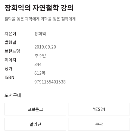
장회익의 자연철학 강의
철학을 잊은 과학에게 과학을 잊은 철학에게
지은이
장회익
발행일
2019.09.20
브랜드명
추수밭
페이지
344
정가
612쪽
ISBN
9791155401538
도서구매
교보문고
YES24
알라딘
쿠팡