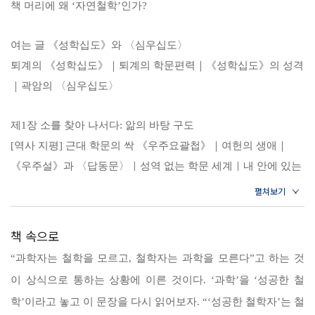
책 머리에 왜 ‘자연철학’인가?
철학 강의》는 여헌 장현광부터 뉴턴, 데카르트, 스피노자, 볼츠만, 아인
슈타인, 슈뢰딩거 등 인물 중심으로 인간이 학문을 발전시켜간 길과 저자
여는 글 《성학십도》와 〈심우십도〉
가 평생을 탐구해온 연구 주제들을 포갬으로써 인류가 어떻게 앎의 지평
퇴계의 《성학십도》｜퇴계의 학문편력｜《성학십도》의 성격
을 넓혀갔고, 동시에 그들의 어깨에 올라탄 저자 자신이 어떻게 공부를
｜곽암의 〈심우십도〉
심화시켜갔으며 지금에 이르러 어떤 결론을 내렸는지를 아울러 정리했
다.
제1장 소를 찾아 나서다: 앎의 바탕 구도
그 과정은 크게 세 가지 방향으로 진행된다. 첫째, 형식적으로는 자연과
[역사 지평] 근대 학문의 싹 《우주요괄첩》｜여헌의 생애｜
학과 철학이 분리되기 직전 자연철학으로 불리던 시절부터 거슬러 올라
《우주설》과 〈답동문〉｜성역 없는 학문 세계｜내 안에 있는
간 다음 고전역학과 양자역학을 지나 생명을 다시 정의하고 스스로의 마
이로 천지만물의 이를 비추다｜대지는 왜 떨어지지 않는가? [내
음을 들여다볼 수 있게 된 오늘날에 이르기까지 인류 지혜의 역사를
용 정리] [해설 및 성찰]
〈심우십도〉에 빗댄다(*곽암의 〈심우십도〉는 한 개인이 진짜 자신,
책 속으로
또는 진리를 찾아나가는 과정을 소년이 소를 찾아 집으로 돌아가기까지
제2장 소의 자취를 보다: 고전역학
“과학자는 철학을 모르고, 철학자는 과학을 모른다”고 하는 것
의 열 가지 장면으로 그린 우화다).
[역사 지평] 데카르트의 ‘놀라운 학문’｜나는 생각한다, 그러므
이 상식으로 통하는 상황에 이른 것이다. ‘과학’을 ‘성공한 철
둘째, 내용적으로는 이론물리학에서 시작해 ‘앎’과 ‘생명’이라는 탐구 주
로 나는 존재한다Cogito ergo sum｜데카르트가 토대를 세운 물
제를 평생 붙든 끝에 철학적 성찰에 도달하게 된 스스로의 연구 인생과
학’이라고 놓고 이 문장을 다시 읽어보자. “‘성공한 철학자’는 철
리학｜거인의 어깨 위에 올라선 거인｜기적의 해 1666년｜사과