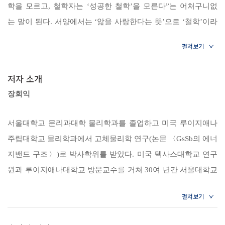
그 성과를 앞서 이야기한 인류 지성사에 포갠다. 즉 근대 이전 자연철학
학을 모르고, 철학자는 ‘성공한 철학’을 모른다”는 어처구니없
는 왜 떨어지나? [내용 정리] [해설 및 성찰]
에서 시작해 세분화된 오늘날 분과 학문들의 갈래를 역사상 인류가 그랬
는 말이 된다. 서양에서는 ‘앎을 사랑한다는 뜻’으로 ‘철학’이라
듯이 단계별로 차근차근 섭렵한 다음 앎의 큰 줄기를 통합적으로 바라보
제3장 소를 보다: 상대성이론
했고, 동양에서는 그저 ‘학學’이라고 불렀을 뿐 부분으로 갈라놓
는 지금에 이르러 다시 분과 학문으로 갈라지기 전인 통합 학문으로서의
[역사 지평] 두 번째 기적의 해｜아인슈타인의 지성은 어디서 왔
지 않았다. 그런데 ‘철학’ 또는 ‘학’이 다른 이유도 아닌 ‘학문 자
자연철학으로 돌아간다. 인류가 나아가는 지적 여정은 지향과 지양이 끊
나?｜4차원 세계의 선포｜또 한 번의 도약 [내용 정리] 두 사다
체의 성공’으로 인해 이리 찢기고 저리 찢겨 그 본연의 모습을
저자 소개
리의 상대적 기울기｜상대속도로 본 4차원 시공간의 의미｜아
임없이 교차되는 과정이다. 따라서 책에서 소개되는 지성사의 열 가지 전
잃고 있는 것이다. _책 머리에 중에서
장회익
인슈타인의 두 기본 명제들｜시간 간격의 상대성과 고유시간｜
환점은 독립적으로 분절되는 것이 아니라 인과관계가 성립되는 맥락을
4차원 속도와 4차원 운동량｜4차원 상태와 상태 변화의 원리｜
형성하며, 저자 또한 공부의 과정에서 그 맥락을 차근차근 쫓아간 끝에
제1장 《우주설》에 나타난 문제의식에서 출발해 근대 서구 과학이 그
서울대학교 문리과대학 물리학과를 졸업하고 미국 루이지애나
일반상대성이론 [해설 및 성찰]
통합적 앎이라는 새로운 틀을 제시하며 지금까지의 흐름 너머로 나아간
내용을 어떻게 채워왔는가를 알아본 후 다시 제10장에서 이 모두를 〈태
주립대학교 물리학과에서 고체물리학 연구(논문 〈GsSb의 에너
다. 이 책의 제목이 ‘장회익의 자연철학 강의’인 까닭이다.
극도설〉의 구도와 비교해 논의함으로써 ‘삶 중심’으로 형성된 동아시아
제4장 소를 얻다: 양자역학
지밴드 구조〉)로 박사학위를 받았다. 미국 텍사스대학교 연구
의 학문 전통이 어떻게 이어질 수 있을지를 살펴보고자 한다. 이는 근본
[역사 지평] 취리히 대학의 한 세미나실｜“그는 거대한 장막의
원과 루이지애나대학교 방문교수를 거쳐 30여 년간 서울대학교
여헌 장현광의 《우주설》에서 슈뢰딩거의 《생명이란 무엇인가》까지
적으로 우리 문화의 풍토에 바탕을 놓고 그간 서구 과학이 얻어낸 내용들
한쪽 귀퉁이를 들어 올렸습니다”｜파동함수가 의미하는 것은?
물리학과 교수로 재직했으며, 같은 대학 대학원의 ‘과학사 및 과
물리학자가 철학적으로 들려주는 학문의 결정적 순간들이 지닌 의미
을 우리의 관념 틀 속에서 파악해 결국은 우리의 지적 자산으로 삼아보자
[내용 정리] ‘상태’의 함수적 성격과 맞-공간｜양자역학의 기본
학철학 협동과정’에서 겸임교수로 참여했다. 지금은 서울대학
는 자세다. _여는 글 중에서
공리｜상태 변화의 원리, 슈뢰딩거 방정식｜사건의 유발 및 측
교 명예교수로 있으면서, 초빙교수로서 경희대학교에서 강의를
“사물은 왜 모두 땅으로 떨어질까요. 그리고 사물이 땅으로 떨어진다면