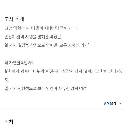
도서 소개
고전역학에서 마음에 대한 탐구까지…
인간이 앎의 지평을 넓혀간 과정을
열 가지 결정적 장면으로 엮어낸 ‘모든 지혜의 역사’
왜 자연철학인가?
철학에서 과학이 나뉘기 이전부터 시작해 다시 철학과 과학이 만나기까
지,
열 가지 전환점으로 보는 인간이 사유한 앎의 여정
이 책에서 저자는 근대 이후 오늘날에 이르기까지 스스로를 스승으로 삼
아 자신만의 세계를 완성시킨 이들과 그들의 학문을 《심학십도》의 형
목차
식으로 정리해 지성사의 흐름을 조망한다. 구체적으로 《장회익의 자연