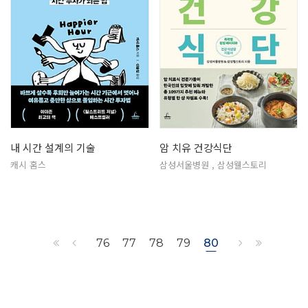
내 시간 설계의 기술
암 치유 건강식단
캐시 홈스
삼성서울병원 , 삼성웰스토리
76
77
78
79
80