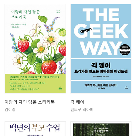
이랑의 자연 담은 스티커북
긱 웨이
김이랑
앤드루 맥아피