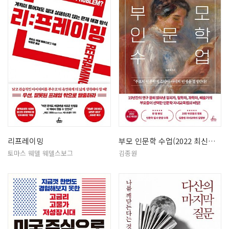
리프레이밍
부모 인문학 수업(2022 최신개정판…
토마스 웨델 웨델스보그
김종원