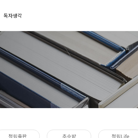
독자생각
청림출판
추수밭
청림Life