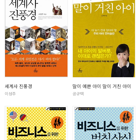
세계사 진풍경
말이 예쁜 아이 말이 거친 아이
이성주
공규택