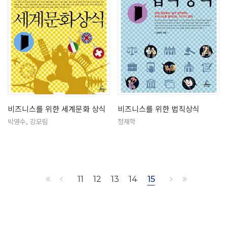
비즈니스를 위한 세계문화 상식
비즈니스를 위한 법칙상식
박영수, 강모림
정재학
11
12
13
14
15