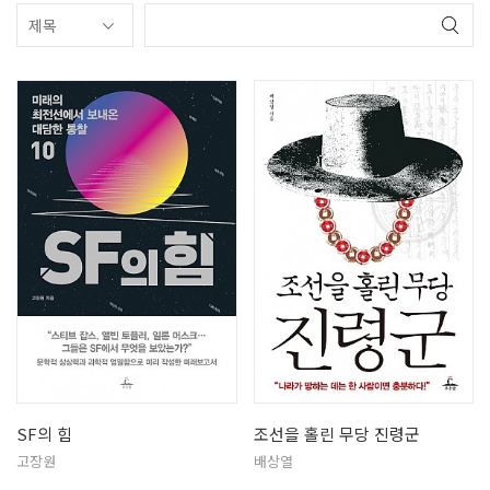
SF의 힘
조선을 홀린 무당 진령군
고장원
배상열