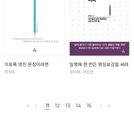
이토록 멋진 문장이라면
일생에 한 번은 명심보감을 써라
장석주
김미화, 서인선
11
12
13
14
15