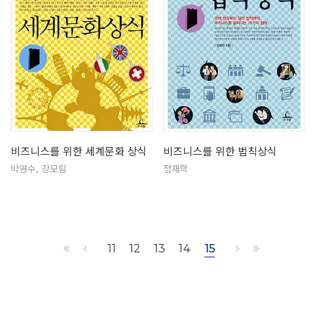
비즈니스를 위한 세계문화 상식
비즈니스를 위한 법칙상식
박영수, 강모림
정재학
11
12
13
14
15