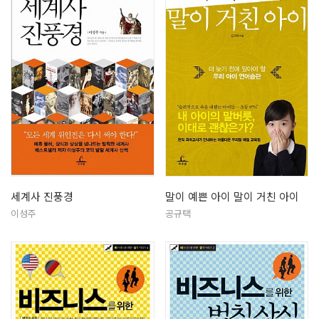
세계사 진풍경
말이 예쁜 아이 말이 거친 아이
이성주
공규택