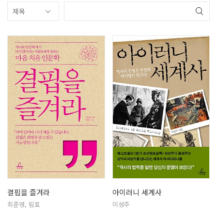
결핍을 즐겨라
아이러니 세계사
최준영, 림효
이성주