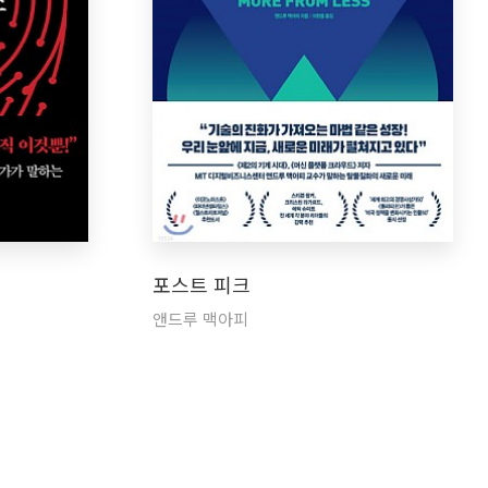
포스트 피크
앤드루 맥아피