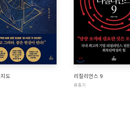
꿈지도
리질리언스 9
류종기