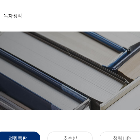
독자생각
청림출판
추수밭
청림Life