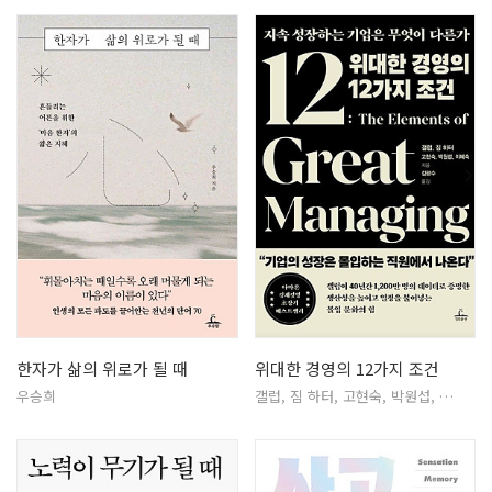
한자가 삶의 위로가 될 때
위대한 경영의 12가지 조건
우승희
갤럽, 짐 하터, 고현숙, 박원섭, …