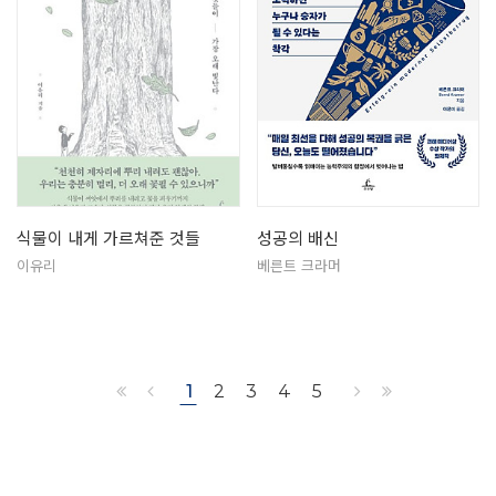
식물이 내게 가르쳐준 것들
성공의 배신
이유리
베른트 크라머
1
2
3
4
5