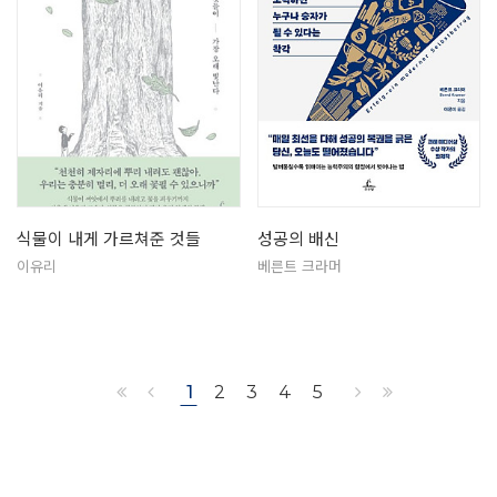
식물이 내게 가르쳐준 것들
성공의 배신
이유리
베른트 크라머
1
2
3
4
5