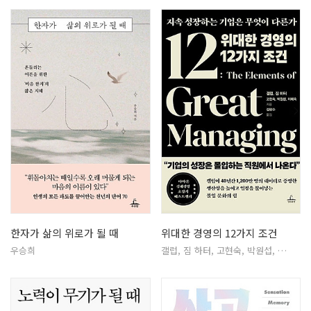
한자가 삶의 위로가 될 때
위대한 경영의 12가지 조건
우승희
갤럽, 짐 하터, 고현숙, 박원섭, …