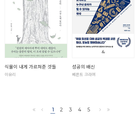
식물이 내게 가르쳐준 것들
성공의 배신
이유리
베른트 크라머
1
2
3
4
5