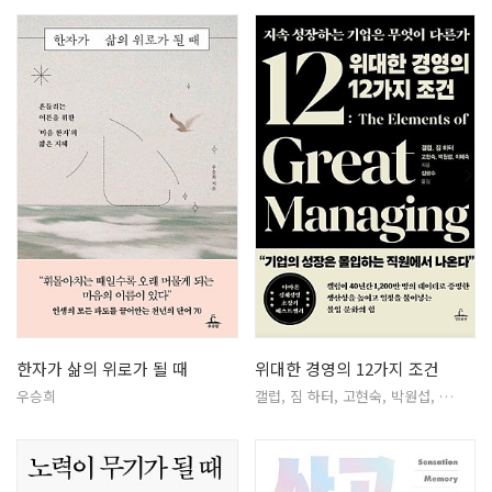
한자가 삶의 위로가 될 때
위대한 경영의 12가지 조건
우승희
갤럽, 짐 하터, 고현숙, 박원섭, …