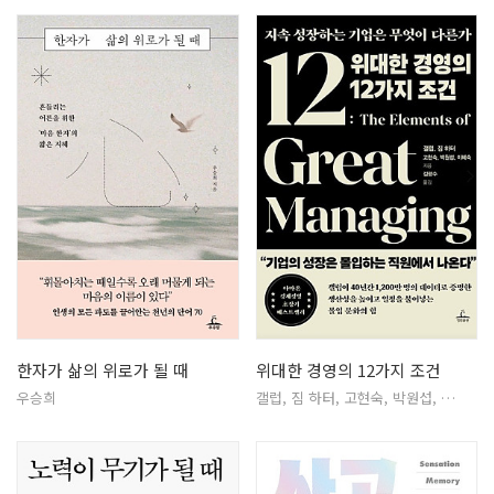
한자가 삶의 위로가 될 때
위대한 경영의 12가지 조건
우승희
갤럽, 짐 하터, 고현숙, 박원섭, …