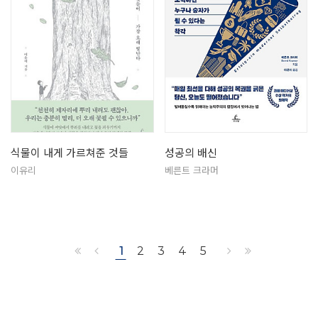
식물이 내게 가르쳐준 것들
성공의 배신
이유리
베른트 크라머
1
2
3
4
5