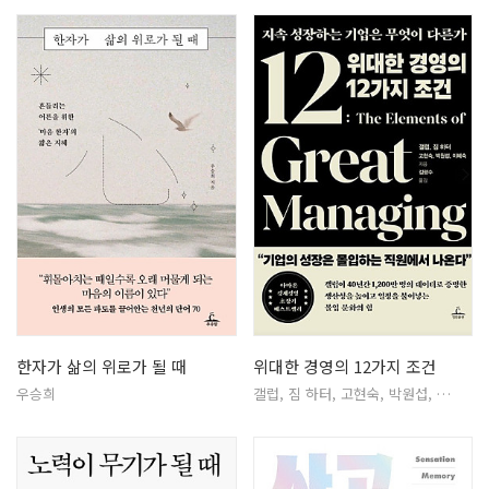
한자가 삶의 위로가 될 때
위대한 경영의 12가지 조건
우승희
갤럽, 짐 하터, 고현숙, 박원섭, …