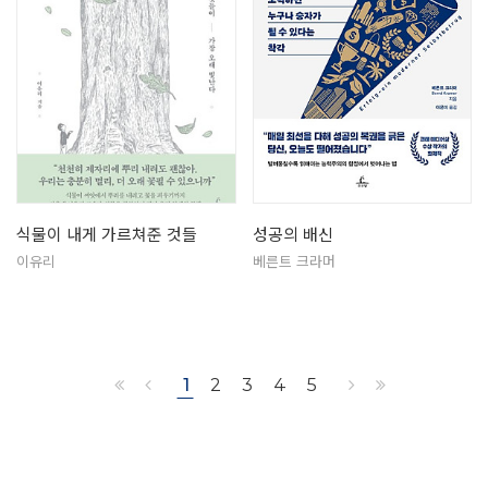
식물이 내게 가르쳐준 것들
성공의 배신
이유리
베른트 크라머
1
2
3
4
5