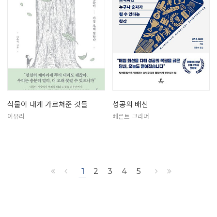
식물이 내게 가르쳐준 것들
성공의 배신
이유리
베른트 크라머
1
2
3
4
5