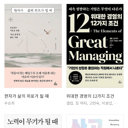
한자가 삶의 위로가 될 때
위대한 경영의 12가지 조건
우승희
갤럽, 짐 하터, 고현숙, 박원섭, …