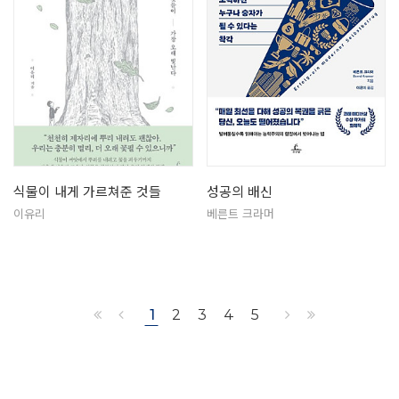
식물이 내게 가르쳐준 것들
성공의 배신
이유리
베른트 크라머
1
2
3
4
5