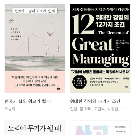
한자가 삶의 위로가 될 때
위대한 경영의 12가지 조건
우승희
갤럽, 짐 하터, 고현숙, 박원섭, …