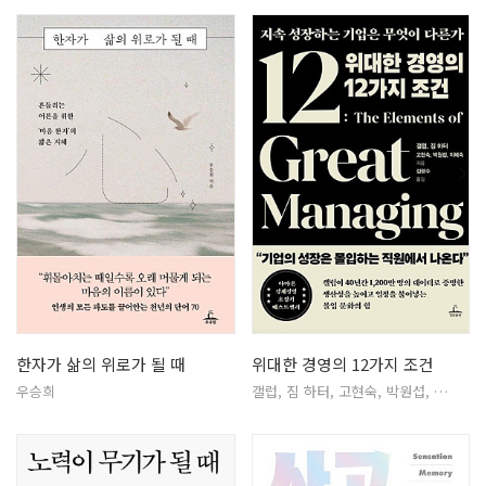
한자가 삶의 위로가 될 때
위대한 경영의 12가지 조건
우승희
갤럽, 짐 하터, 고현숙, 박원섭, …