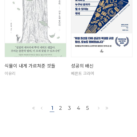
식물이 내게 가르쳐준 것들
성공의 배신
이유리
베른트 크라머
1
2
3
4
5