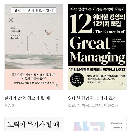
한자가 삶의 위로가 될 때
위대한 경영의 12가지 조건
우승희
갤럽, 짐 하터, 고현숙, 박원섭, …