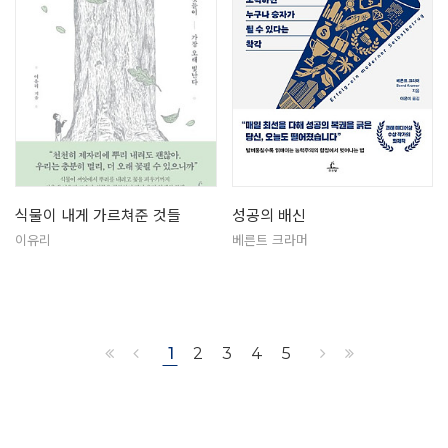
식물이 내게 가르쳐준 것들
성공의 배신
이유리
베른트 크라머
1
2
3
4
5